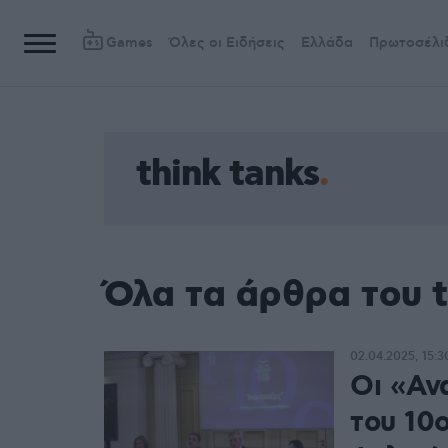
Games
Όλες οι Ειδήσεις
Ελλάδα
Πρωτοσέλι
think tanks
Όλα τα άρθρα του t
02.04.2025, 15:3
Οι «Αν
του 10