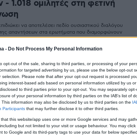
- 1.018 ομιλητές στη φετινή
νωση
πιδιώκει να αποτελέσει πεδίο ουσιαστικού διαλόγου
σης απαντήσεων στα ερωτήματα που διαμορφώνουν
ματικότητα - Το πρόγραμμα περιλαμβάνει
ς από 200 συζητήσεις σε 35 θεματικές ενότητες
ma -
Do Not Process My Personal Information
to opt-out of the sale, sharing to third parties, or processing of your per
38
formation for targeted advertising by us, please use the below opt-out s
κης: 29 think tanks του
r selection. Please note that after your opt-out request is processed y
, ξεκινάμε! - Λάβαμε πάνω από
eing interest-based ads based on personal information utilized by us or
disclosed to third parties prior to your opt-out. You may separately opt-
ιτήσεις
losure of your personal information by third parties on the IAB’s list of
. This information may also be disclosed by us to third parties on the
IA
μματικά γραφεία να δίνουν θέσεις για την παραγωγή
Participants
that may further disclose it to other third parties.
 έναν στενό κύκλο, το ανοίξαμε σε όλους εσάς και
 that this website/app uses one or more Google services and may gath
κατε συγκινητικά» υποστηρίζει ο πρόεδρος του
including but not limited to your visit or usage behaviour. You may click 
 to Google and its third-party tags to use your data for below specifi