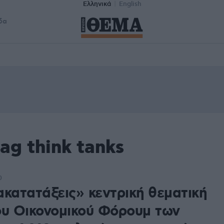
Ελληνικά
English
δα
ag think tanks
0
ακατατάξεις» κεντρική θεματική
ου Οικονομικού Φόρουμ των