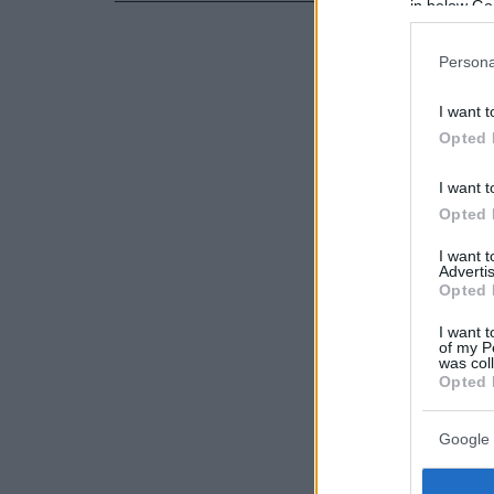
in below Go
Persona
I want t
Opted 
I want t
Opted 
I want 
Advertis
Opted 
I want t
of my P
was col
Opted 
Google 