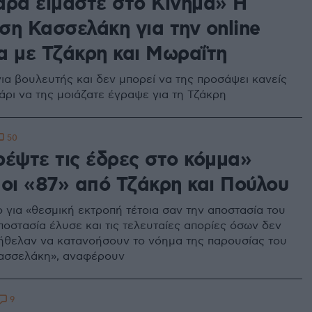
αρά είμαστε στο Κίνημα» Η
ση Κασσελάκη για την online
α με Τζάκρη και Μωραΐτη
νια βουλευτής και δεν μπορεί να της προσάψει κανείς
άρι να της μοιάζατε έγραψε για τη Τζάκρη
50
ρέψτε τις έδρες στο κόμμα»
 οι «87» από Τζάκρη και Πούλου
 για «θεσμική εκτροπή τέτοια σαν την αποστασία του
ποστασία έλυσε και τις τελευταίες απορίες όσων δεν
 ήθελαν να κατανοήσουν το νόημα της παρουσίας του
ασσελάκη», αναφέρουν
9