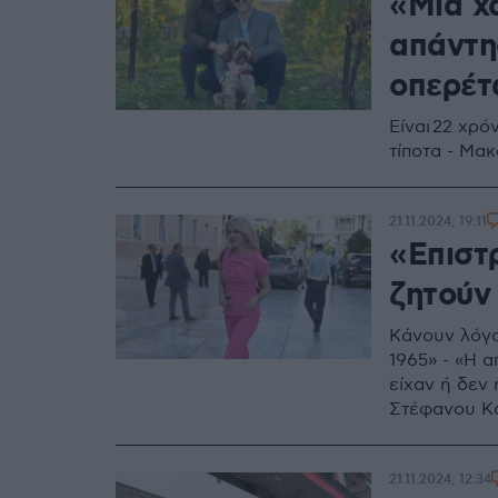
«Μια χ
απάντη
οπερέτ
Είναι 22 χρό
τίποτα - Μακ
21.11.2024, 19:11
«Επιστ
ζητούν
Κάνουν λόγο
1965» - «Η α
είχαν ή δεν
Στέφανου Κ
21.11.2024, 12:34