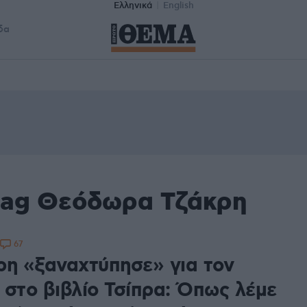
Ελληνικά
English
δα
tag Θεόδωρα Τζάκρη
67
ρη «ξαναχτύπησε» για τον
 στο βιβλίο Τσίπρα: Όπως λέμε