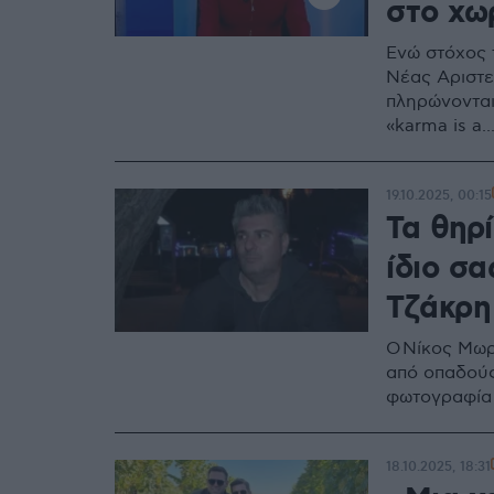
στο χωρ
Ενώ στόχος 
Νέας Αριστε
πληρώνονται
«karma is a..
19.10.2025, 00:15
Τα θηρ
ίδιο σα
Τζάκρη
Ο Νίκος Μωρ
από οπαδούς
φωτογραφία 
18.10.2025, 18:31