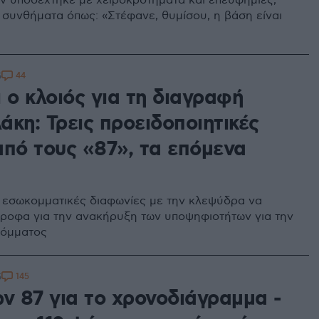
ν υποδέχτηκε με χειροκροτήματα και επευφημίες,
συνθήματα όπως: «Στέφανε, θυμίσου, η βάση είναι
44
5
 ο κλοιός για τη διαγραφή
κη: Τρεις προειδοποιητικές
από τους «87», τα επόμενα
ι εσωκομματικές διαφωνίες με την κλεψύδρα να
τροφα για την ανακήρυξη των υποψηφιοτήτων για την
κόμματος
145
5
ων 87 για το χρονοδιάγραμμα -