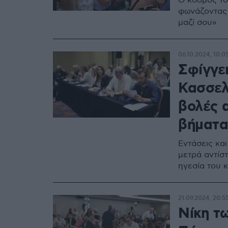
Ο κόσμος το
φωνάζοντας 
μαζί σου»
06.10.2024, 10:0
Σφίγγει
Κασσελά
βολές 
βήματα
Εντάσεις κα
μετρά αντίσ
ηγεσία του 
21.09.2024, 20:5
Νίκη τ