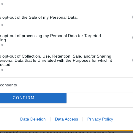
 του Γιάννη Ματζουράνη δεν είναι πλέον ΣΥΡΙΖΑ»
In
o opt-out of the Sale of my Personal Data.
In
176
 Αντώναρος έκανε
to opt-out of processing my Personal Data for Targeted
ing.
κλείδωμα στον πορτιέρη του
In
ίου του ΣΥΡΙΖΑ και η Τζάκρη
o opt-out of Collection, Use, Retention, Sale, and/or Sharing
ersonal Data that Is Unrelated with the Purposes for which it
 το μικρόφωνο - Δείτε βίντεο
lected.
In
ς και διαμαρτυρίες «σημάδεψαν» την πρώτη μέρα του
consents
CONFIRM
40
ος Κασσελάκης: Εσείς θα είστε
Data Deletion
Data Access
Privacy Policy
 ΣΥΡΙΖΑ