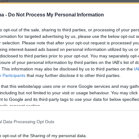
17
ρμός στον ΣΥΡΙΖΑ για τις
ma -
Do Not Process My Personal Information
 Το φρένο Ακρίτα και η δήλωση
to opt-out of the sale, sharing to third parties, or processing of your per
 «θα φύγω και θα πάρω κι
formation for targeted advertising by us, please use the below opt-out s
 μαζί μου»
r selection. Please note that after your opt-out request is processed y
eing interest-based ads based on personal information utilized by us or
 χάσει ακόμη μία έδρα, τότε το ΠΑΣΟΚ θα αναδειχθεί
disclosed to third parties prior to your opt-out. You may separately opt-
losure of your personal information by third parties on the IAB’s list of
η δεύτερη θέση - Καμπανάκια για τις χαμηλές πτήσεις
. This information may also be disclosed by us to third parties on the
IA
οπήσεις
Participants
that may further disclose it to other third parties.
 that this website/app uses one or more Google services and may gath
28
including but not limited to your visit or usage behaviour. You may click 
: Πλέον δεν υπάρχει ΣΥΡΙΖΑ,
 to Google and its third-party tags to use your data for below specifi
ogle consent section.
θώ στο πλευρό του Στέφανου
άκη
l Data Processing Opt Outs
 ο ΣΥΡΙΖΑ του Απόστολου Γκλέτσου, της Ράνιας
o opt-out of the Sharing of my personal data.