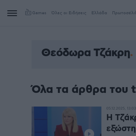
Games
Όλες οι Ειδήσεις
Ελλάδα
Πρωτοσέλι
Θεόδωρα Τζάκρη
Όλα τα άρθρα του 
05.12.2025, 13:03
H Τζάκ
εξώστη