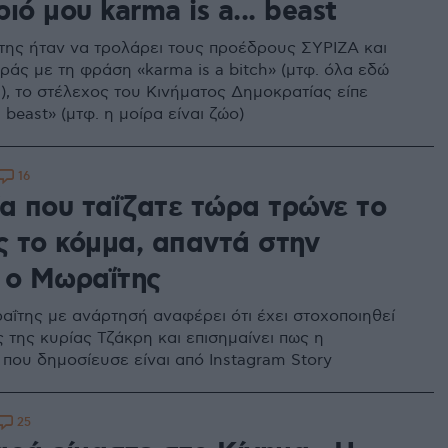
ιό μου karma is a... beast
της ήταν να τρολάρει τους προέδρους ΣΥΡΙΖΑ και
ράς με τη φράση «karma is a bitch» (μτφ. όλα εδώ
), το στέλεχος του Κινήματος Δημοκρατίας είπε
. beast» (μτφ. η μοίρα είναι ζώο)
16
ία που ταΐζατε τώρα τρώνε το
ς το κόμμα, απαντά στην
 ο Μωραΐτης
αΐτης με ανάρτησή αναφέρει ότι έχει στοχοποιηθεί
 της κυρίας Τζάκρη και επισημαίνει πως η
που δημοσίευσε είναι από Instagram Story
25