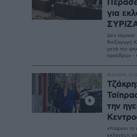
Πέρασε
για εκ
ΣΥΡΙΖ
Δεν πέρασε 
διεξαγωγή Κ
μετά την ψη
προέδρων - 
18.06.2024, 10:2
Τζάκρη
Τσίπρα
την ηγ
Κεντρο
«Υπάρχει το
εκλογές», ε