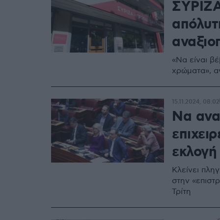
ΣΥΡΙΖΑ
απόλυτ
αναξιοπ
«Να είναι βέ
χρώματα», 
15.11.2024, 08:02
Να ανα
επιχειρ
εκλογή
Κλείνει πλη
στην «επιστ
Τρίτη