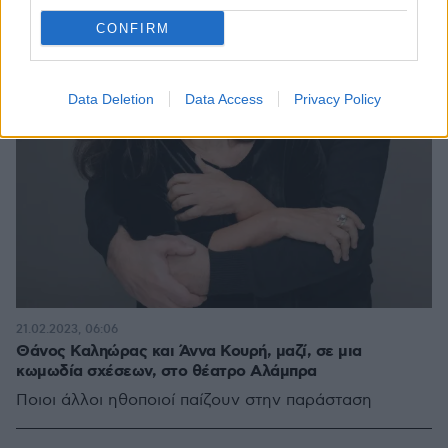
CONFIRM
Data Deletion
Data Access
Privacy Policy
21.02.2023, 06:06
Θάνος Καληώρας και Άννα Κουρή, μαζί, σε μια
κωμωδία σχέσεων, στο θέατρο Αλάμπρα
Ποιοι άλλοι ηθοποιοί παίζουν στην παράσταση