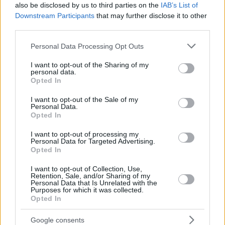
also be disclosed by us to third parties on the
IAB’s List of
Downstream Participants
that may further disclose it to other
third parties.
Please note that this website/app uses one or more Google
Personal Data Processing Opt Outs
services and may gather and store information including but
not limited to your visit or usage behaviour. You may click to
I want to opt-out of the Sharing of my
personal data.
grant or deny consent to Google and its third-party tags to
Opted In
use your data for below specified purposes in below Google
1
07.11.2024, 17:35
consent section.
Ο Φάνης Μουρατίδης σκηνοθέτης και πρωταγωνιστής
I want to opt-out of the Sale of my
Personal Data.
σε μια σύγχρονη ιστορία φαντασμάτων, στο Θέατρο
Opted In
Αλάμπρα
Το «2:22 – A Ghost Story» συνδυάζει ίντριγκα,
I want to opt-out of processing my
Personal Data for Targeted Advertising.
χιούμορ και τρόμο
Opted In
I want to opt-out of Collection, Use,
Retention, Sale, and/or Sharing of my
Personal Data that Is Unrelated with the
Purposes for which it was collected.
Opted In
Google consents