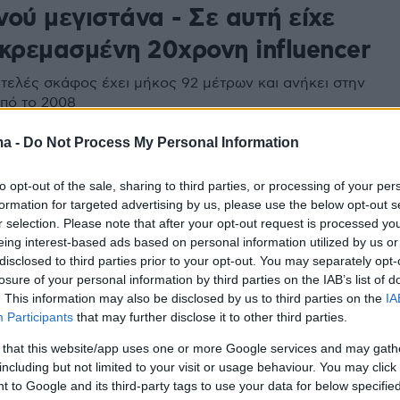
ού μεγιστάνα - Σε αυτή είχε
 κρεμασμένη 20χρονη influencer
τελές σκάφος έχει μήκος 92 μέτρων και ανήκει στην
από το 2008
ma -
Do Not Process My Personal Information
29
χονται τα αναπάντητα
to opt-out of the sale, sharing to third parties, or processing of your per
formation for targeted advertising by us, please use the below opt-out s
ατα για την 20χρονη καλλονή
r selection. Please note that after your opt-out request is processed y
eing interest-based ads based on personal information utilized by us or
τοκτόνησε σε γιοτ στην
disclosed to third parties prior to your opt-out. You may separately opt-
νιά
losure of your personal information by third parties on the IAB’s list of
. This information may also be disclosed by us to third parties on the
IA
 Σινέντ Μακναμάρα βρέθηκε τον Αύγουστο του 2018
Participants
that may further disclose it to other third parties.
η θαλαμηγό «Mayan Queen IV» - Το μυστήριο με το
 that this website/app uses one or more Google services and may gath
δεν παραδόθηκε στον ιατροδικαστή
including but not limited to your visit or usage behaviour. You may click 
 to Google and its third-party tags to use your data for below specifi