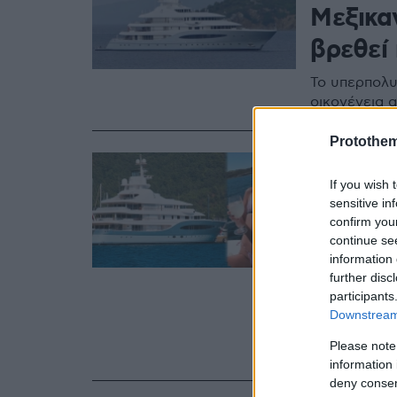
Μεξικαν
βρεθεί
Το υπερπολυ
οικογένεια 
Protothe
26.07.2020, 12:10
Επανέρ
If you wish 
sensitive in
ερωτήμ
confirm you
continue se
που αυ
information 
Κεφαλο
further disc
participants
Η σορός της
Downstream 
στην 93μετρ
Please note
βίντεο που 
information 
deny consent