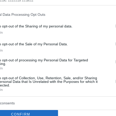
ogle consent section.
65
0
 στην Κεφαλονιά με την
l Data Processing Opt Outs
η Αυστραλή : Οι Αρχές
o opt-out of the Sharing of my personal data.
ν τα αίτια θανάτου στο βίντεο
In
 θαλαμηγό
o opt-out of the Sale of my Personal Data.
ς Αρχές της Κεφαλονιάς, ερευνούν τα αίτια του
In
 20χρονης κοπέλας - Δεν επέτρεψαν στο πλήρωμα
ού να αποπλεύσει, όπως ήταν προγραμματισμένο
to opt-out of processing my Personal Data for Targeted
ing.
η 20χρονη influencer
In
o opt-out of Collection, Use, Retention, Sale, and/or Sharing
ersonal Data that Is Unrelated with the Purposes for which it
lected.
In
consents
CONFIRM