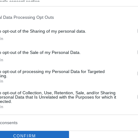
ερα απ' ό,τι το αγόρασαν
ogle consent section.
 κατέχει το ξενοδοχείο Costa Navarino συμφώνησε
l Data Processing Opt Outs
στο 51% το ποσοστό συμμετοχής της στο Hilton - Το
ίχε η τουρκική D Hospitality B.V. που θέλησε να
o opt-out of the Sharing of my personal data.
ι τη συμμετοχή της για να βελτιώσει τη
In
νομική της θέση
o opt-out of the Sale of my Personal Data.
In
to opt-out of processing my Personal Data for Targeted
ing.
In
o opt-out of Collection, Use, Retention, Sale, and/or Sharing
ersonal Data that Is Unrelated with the Purposes for which it
lected.
In
consents
CONFIRM