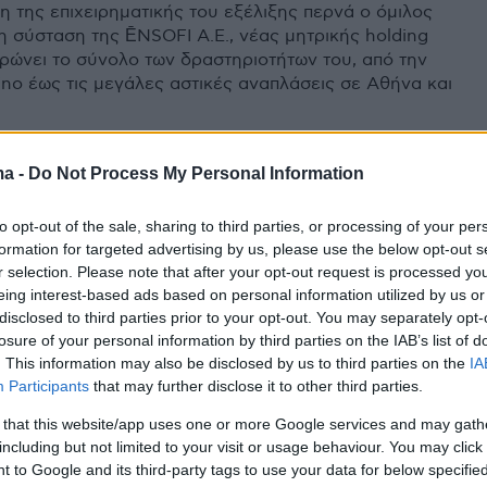
η της επιχειρηματικής του εξέλιξης περνά ο όμιλος
η σύσταση της ĒNSOFI Α.Ε., νέας μητρικής holding
ρώνει το σύνολο των δραστηριοτήτων του, από την
ino έως τις μεγάλες αστικές αναπλάσεις σε Αθήνα και
ma -
Do Not Process My Personal Information
0
ος ΤΕMES του Costa Navarino
to opt-out of the sale, sharing to third parties, or processing of your per
 The Illisian γίνεται ĒNSOFI
formation for targeted advertising by us, please use the below opt-out s
r selection. Please note that after your opt-out request is processed y
σμός της εταιρικής δομής, στην νέα μητρική εταιρεία
eing interest-based ads based on personal information utilized by us or
εντάσσεται το σύνολο του χαρτοφυλακίου και των
disclosed to third parties prior to your opt-out. You may separately opt-
των της ΤΕΜΕΣ - Πρόεδρος ο Αχ.
losure of your personal information by third parties on the IAB’s list of
πουλος, CEO ο Farsin Walizadeh
. This information may also be disclosed by us to third parties on the
IA
Participants
that may further disclose it to other third parties.
 that this website/app uses one or more Google services and may gath
41
2
including but not limited to your visit or usage behaviour. You may click 
κοι πούλησαν το Hilton
 to Google and its third-party tags to use your data for below specifi