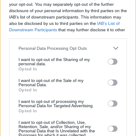
your opt-out. You may separately opt-out of the further
disclosure of your personal information by third parties on the
IAB’s list of downstream participants. This information may
also be disclosed by us to third parties on the
IAB’s List of
Downstream Participants
that may further disclose it to other
third parties.
3
25.10.2023, 07:54
Please note that this website/app uses one or more Google
Personal Data Processing Opt Outs
Ο Κασσελάκης είναι σε αδιέξοδο, να υποβάλει την
services and may gather and store information including but
παραίτησή του, ζητά στενός συνεργάτης του Φίλη
not limited to your visit or usage behaviour. You may click to
I want to opt-out of the Sharing of my
personal data.
grant or deny consent to Google and its third-party tags to
Ψάχνει έναν τρόπο να επιβεβαιωθεί καταφερόμενος
Opted In
use your data for below specified purposes in below Google
εναντίον σημαντικών στελεχών με τεράστια
consent section.
I want to opt-out of the Sale of my
προσφορά στο κόμμα, είπε για τις διαγραφές Φίλη,
Personal Data.
Σκουρλέτη, Βίτσα
Opted In
I want to opt-out of processing my
Personal Data for Targeted Advertising.
Opted In
I want to opt-out of Collection, Use,
Retention, Sale, and/or Sharing of my
Personal Data that Is Unrelated with the
Purposes for which it was collected.