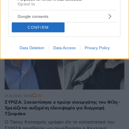
Opted In
Google consents
CONFIRM
Data Deletion
Data Access
Privacy Policy
32
21.10.2023, 14:02
ΣΥΡΙΖΑ: Ξαναχτύπησε ο πρώην συνεργάτης του Φίλη -
Χρειάζεται αυξημένη πλειοψηφία για διαγραφή
Τζουμάκα
Ο Τάκης Κατσαρός γράφει ότι το καταστατικό του
ΣΥΡΙΖΑ προβλέπει να συνεδριάσει η Κεντρική