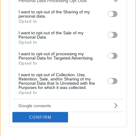
Personal Data Processing Opt Outs
δίνει λύσεις
services and may gather and store information including but
not limited to your visit or usage behaviour. You may click to
I want to opt-out of the Sharing of my
Οξεία, υποξεία ή χρόνια, η κόπωση είναι ένα
personal data.
grant or deny consent to Google and its third-party tags to
σύμπτωμα που μπορεί να παρουσιάζει μέχρι και το
Opted In
use your data for below specified purposes in below Google
8% του γενικού πληθυσμού - Ποίες είναι οι αιτίες στις
consent section.
I want to opt-out of the Sale of my
οποίες μπορεί να οφείλεται σε κάθε περίπτωση και
Personal Data.
πώς αντιμετωπίζεται;
Opted In
I want to opt-out of processing my
Personal Data for Targeted Advertising.
Opted In
I want to opt-out of Collection, Use,
Retention, Sale, and/or Sharing of my
Personal Data that Is Unrelated with the
Purposes for which it was collected.
Opted In
Google consents
CONFIRM