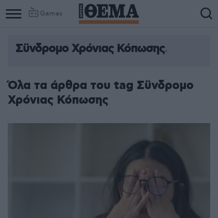
Games
Σϋνδρομο Χρόνιας Κόπωσης
Column
Column
1
2
Όλα τα άρθρα του tag Σϋνδρομο
Χρόνιας Κόπωσης