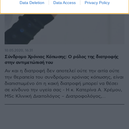
Data Deletion
Data Access
Privacy Policy
10.05.2020, 16:31
Σύνδρομο Χρόνιας Κόπωσης: Ο ρόλος της διατροφής
στην αντιμετώπισή του
Αν και η διατροφή δεν αποτελεί ούτε την αιτία ούτε
την θεραπεία του συνδρόμου χρόνιας κόπωσης, είναι
διαπιστωμένο ότι η κακή διατροφή μπορεί να θέσει
σε κίνδυνο την υγεία σας - Η κ. Κατερίνα Α. Χρέμου,
MSc Κλινική Διαιτολόγος – Διατροφολόγος,
Υπεύθυνη Διαιτολογικού Τμήματος ΜΗΤΕΡΑ μας
ενημερώνει για τη διατροφή που πρέπει να
ακολουθούν οι ασθενείς