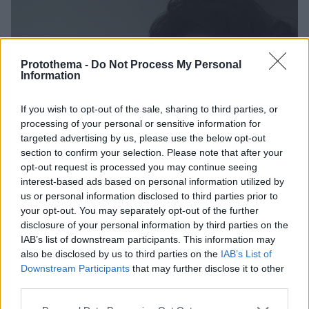
Protothema -
Do Not Process My Personal
Information
If you wish to opt-out of the sale, sharing to third parties, or
processing of your personal or sensitive information for
targeted advertising by us, please use the below opt-out
section to confirm your selection. Please note that after your
opt-out request is processed you may continue seeing
interest-based ads based on personal information utilized by
us or personal information disclosed to third parties prior to
your opt-out. You may separately opt-out of the further
disclosure of your personal information by third parties on the
IAB’s list of downstream participants. This information may
also be disclosed by us to third parties on the
IAB’s List of
Downstream Participants
that may further disclose it to other
third parties.
1
14.07.2020, 20:40
Γιατί νιώθουμε τόσο κουρασμένοι; Ο ειδικός απαντά και
Please note that this website/app uses one or more Google