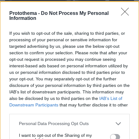
Protothema -
Do Not Process My Personal
Information
If you wish to opt-out of the sale, sharing to third parties, or
processing of your personal or sensitive information for
targeted advertising by us, please use the below opt-out
section to confirm your selection. Please note that after your
opt-out request is processed you may continue seeing
interest-based ads based on personal information utilized by
us or personal information disclosed to third parties prior to
your opt-out. You may separately opt-out of the further
disclosure of your personal information by third parties on the
IAB’s list of downstream participants. This information may
also be disclosed by us to third parties on the
IAB’s List of
17
11.09.2024, 07:17
Πρώτο κουδούνι στα σχολεία σήμερα – Οι αλλαγές της
Downstream Participants
that may further disclose it to other
νέας χρονιάς
third parties.
Κινητό στην τσάντα, Ψηφιακό Φροντιστήριο και –
Please note that this website/app uses one or more Google
Personal Data Processing Opt Outs
σύντομα – ψηφιακή ενημέρωση γονέων για
services and may gather and store information including but
απουσίες, διδαχθείσα ύλη και προγραμματισμό
not limited to your visit or usage behaviour. You may click to
I want to opt-out of the Sharing of my