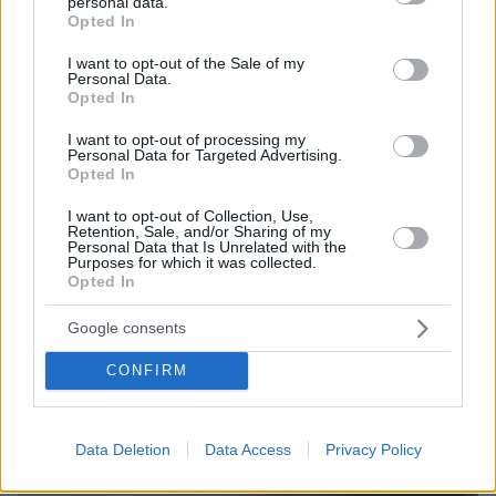
personal data.
συναντήσεων με εκπαιδευτικούς
grant or deny consent to Google and its third-party tags to
Opted In
use your data for below specified purposes in below Google
consent section.
I want to opt-out of the Sale of my
Personal Data.
Opted In
I want to opt-out of processing my
Personal Data for Targeted Advertising.
Opted In
I want to opt-out of Collection, Use,
Retention, Sale, and/or Sharing of my
Personal Data that Is Unrelated with the
Purposes for which it was collected.
Opted In
Google consents
CONFIRM
Data Deletion
Data Access
Privacy Policy