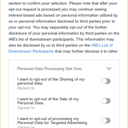
section to confirm your selection. Please note that after your
opt-out request is processed you may continue seeing
interest-based ads based on personal information utilized by
us or personal information disclosed to third parties prior to
your opt-out. You may separately opt-out of the further
disclosure of your personal information by third parties on the
IAB’s list of downstream participants. This information may
also be disclosed by us to third parties on the
IAB’s List of
Downstream Participants
that may further disclose it to other
third parties.
02.11.2022, 13:53
Please note that this website/app uses one or more Google
Personal Data Processing Opt Outs
Εύβοια: Ακόμη ένας μετανάστης εντοπίστηκε σώος
services and may gather and store information including but
μετά το ναυάγιο - Στους 12 οι διασωθέντες
not limited to your visit or usage behaviour. You may click to
I want to opt-out of the Sharing of my
personal data.
Ένας μετανάστης έχει ανασυρθεί νεκρός
grant or deny consent to Google and its third-party tags to
Opted In
use your data for below specified purposes in below Google
consent section.
I want to opt-out of the Sale of my
Personal Data.
Opted In
I want to opt-out of processing my
Personal Data for Targeted Advertising.
Opted In