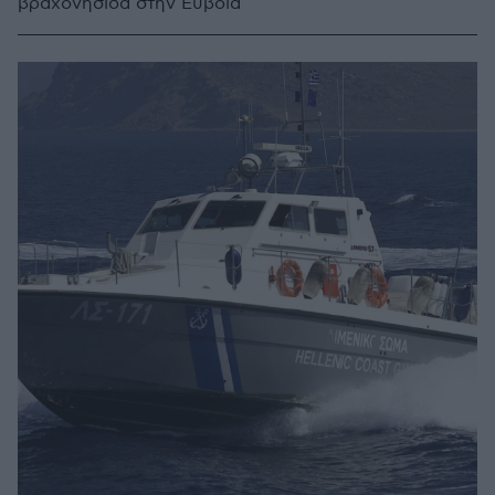
βραχονησίδα στην Εύβοια