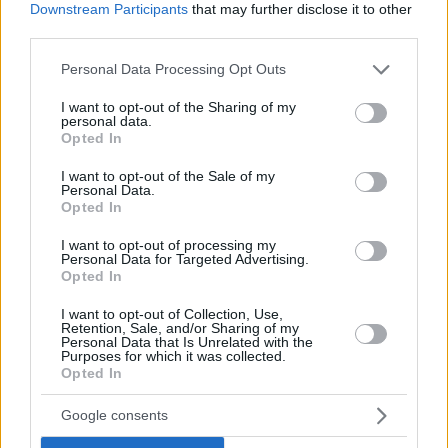
Downstream Participants
that may further disclose it to other
third parties.
Please note that this website/app uses one or more Google
Personal Data Processing Opt Outs
services and may gather and store information including but
not limited to your visit or usage behaviour. You may click to
I want to opt-out of the Sharing of my
personal data.
grant or deny consent to Google and its third-party tags to
Opted In
use your data for below specified purposes in below Google
consent section.
I want to opt-out of the Sale of my
Personal Data.
Opted In
I want to opt-out of processing my
Personal Data for Targeted Advertising.
09.02.2022, 17:52
Opted In
Μόνιμος Σταθμός Μεταφόρτωσης Απορριμμάτων
δημιουργείται στον Ελαιώνα - Δείτε φωτογραφίες
I want to opt-out of Collection, Use,
Retention, Sale, and/or Sharing of my
Μέσα στους επόμενους 12 μήνες θα έχει ξεκινήσει
Personal Data that Is Unrelated with the
μια «νέα εποχή καθαριότητας» στην Αθήνα - «Τα
Purposes for which it was collected.
Opted In
οφέλη του ΣΜΑ θα είναι εμφανή κάθε μέρα»
σημειώνει ο Μπακογιάννης
Google consents