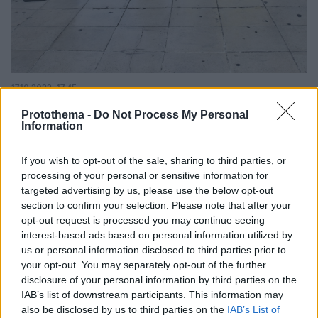
17.10.2022, 17:45
Ανοιξε ο σταθμός μετρό της Πανόρμου μετά από
Protothema -
Do Not Process My Personal
τηλεφώνημα για βόμβα
Information
Αποκαταστάθηκε η κυκλοφορία στον σταθμό της
Πανόρμου - Είχε προηγηθεί τηλεφώνημα για βόμβα
If you wish to opt-out of the sale, sharing to third parties, or
processing of your personal or sensitive information for
targeted advertising by us, please use the below opt-out
section to confirm your selection. Please note that after your
opt-out request is processed you may continue seeing
interest-based ads based on personal information utilized by
us or personal information disclosed to third parties prior to
your opt-out. You may separately opt-out of the further
disclosure of your personal information by third parties on the
IAB’s list of downstream participants. This information may
also be disclosed by us to third parties on the
IAB’s List of