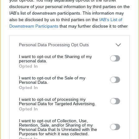
disclosure of your personal information by third parties on the
IAB’s list of downstream participants. This information may
also be disclosed by us to third parties on the
IAB’s List of
Downstream Participants
that may further disclose it to other
third parties.
Please note that this website/app uses one or more Google
Personal Data Processing Opt Outs
services and may gather and store information including but
not limited to your visit or usage behaviour. You may click to
I want to opt-out of the Sharing of my
4
19.08.2022, 14:07
personal data.
grant or deny consent to Google and its third-party tags to
Τα Stars Coffee αντικατέστησαν τα Starbucks και
Opted In
use your data for below specified purposes in below Google
άνοιξαν τις πόρτες τους στη Μόσχα
consent section.
I want to opt-out of the Sale of my
Με το σύνθημα «Τα Bucks έφυγαν, τα Stars έμειναν»
Personal Data.
άνοιξαν εκ νέου τα καταστήματα - Ο Ρώσος ράπερ
Opted In
Timati και ο εστιάτορας Αντόν Πίνσκι αγόρασαν στα
I want to opt-out of processing my
τέλη Ιουλίου τα 130 καταστήματα Starbucks
Personal Data for Targeted Advertising.
Opted In
I want to opt-out of Collection, Use,
Retention, Sale, and/or Sharing of my
Personal Data that Is Unrelated with the
Purposes for which it was collected.
Opted In