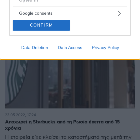
Google consents
CONFIRM
Data Deletion
Data Access
Privacy Policy
23.05.2022, 17:24
Αποχωρεί η Starbucks από τη Ρωσία έπειτα από 15
χρόνια
Η εταιρεία είχε κλείσει τα καταστήματά της μετά την