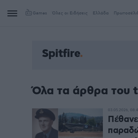
Games
Όλες οι Ειδήσεις
Ελλάδα
Πρωτοσέλι
Spitfire
Όλα τα άρθρα του t
03.05.2026, 08:4
Πέθανε 
παραδώ