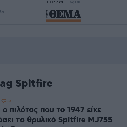
Ελληνικά
English
δα
ag Spitfire
23
7
ο πιλότος που το 1947 είχε
σει το θρυλικό Spitfire MJ755