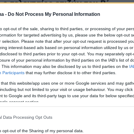
 ο τελευταίος επιζών του Β΄
μίου, ο θρυλικός πιλότος
ma -
Do Not Process My Personal Information
ντίνος Χατζηλάκος
to opt-out of the sale, sharing to third parties, or processing of your per
formation for targeted advertising by us, please use the below opt-out s
τη ζωή σε ηλικία 102 ετών - Είχε πετάξει πάνω από
r selection. Please note that after your opt-out request is processed y
 «Hurricane» και «Spitfire»
eing interest-based ads based on personal information utilized by us or
disclosed to third parties prior to your opt-out. You may separately opt-
losure of your personal information by third parties on the IAB’s list of
1
. This information may also be disclosed by us to third parties on the
IA
στικές πτήσεις αεροσκαφών
Participants
that may further disclose it to other third parties.
e και F-16 αύριο στη
 that this website/app uses one or more Google services and may gath
including but not limited to your visit or usage behaviour. You may click 
ονίκη ενόψει 28ης Οκτωβρίου
 to Google and its third-party tags to use your data for below specifi
ogle consent section.
νται στη Θεσσαλονίκη για την παρέλαση της 28ης
l Data Processing Opt Outs
13
o opt-out of the Sharing of my personal data.