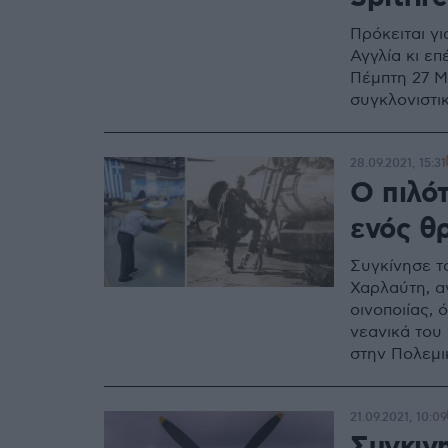
Πρόκειται γ
Αγγλία κι ε
Πέμπτη 27 Μα
συγκλονιστι
28.09.2021, 15:31
O πιλότ
ενός θ
Συγκίνησε τ
Χαρλαύτη, α
οινοποιίας,
νεανικά του 
στην Πολεμικ
συμμετείχε, 
περιστατικά
21.09.2021, 10:09