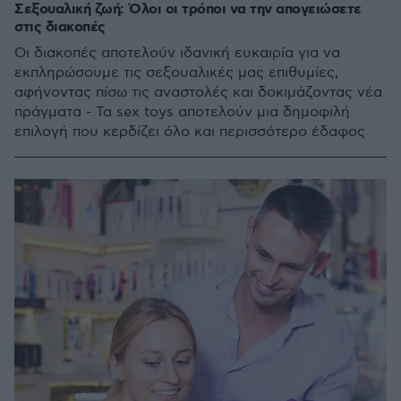
Σεξουαλική ζωή: Όλοι οι τρόποι να την απογειώσετε
στις διακοπές
Οι διακοπές αποτελούν ιδανική ευκαιρία για να
εκπληρώσουμε τις σεξουαλικές μας επιθυμίες,
αφήνοντας πίσω τις αναστολές και δοκιμάζοντας νέα
πράγματα - Τα sex toys αποτελούν μια δημοφιλή
επιλογή που κερδίζει όλο και περισσότερο έδαφος