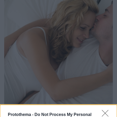
20.06.2022, 21:09
Protothema -
Do Not Process My Personal