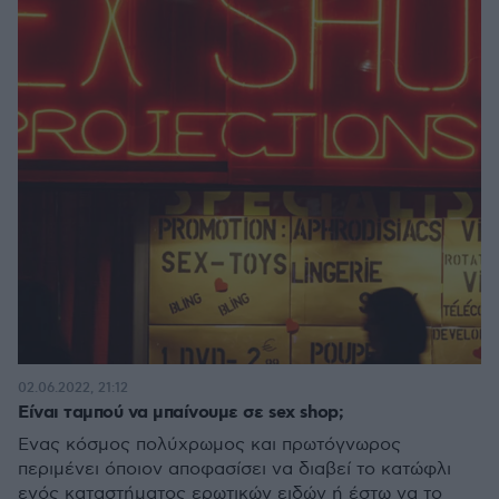
02.06.2022, 21:12
Είναι ταμπού να μπαίνουμε σε sex shop;
Ενας κόσμος πολύχρωμος και πρωτόγνωρος
περιμένει όποιον αποφασίσει να διαβεί το κατώφλι
ενός καταστήματος ερωτικών ειδών ή έστω να το