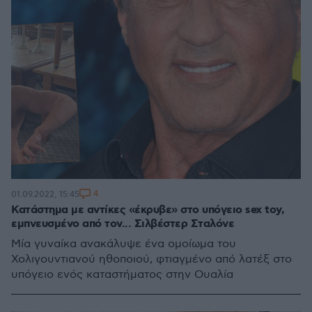
4
01.09.2022, 15:45
Κατάστημα με αντίκες «έκρυβε» στο υπόγειο sex toy,
εμπνευσμένο από τον... Σιλβέστερ Σταλόνε
Μία γυναίκα ανακάλυψε ένα ομοίωμα του
Χολιγουντιανού ηθοποιού, φτιαγμένο από λατέξ στο
υπόγειο ενός καταστήματος στην Ουαλία