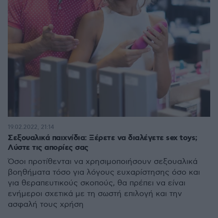
19.02.2022, 21:14
Σεξουαλικά παιχνίδια: Ξέρετε να διαλέγετε sex toys;
Λύστε τις απορίες σας
Όσοι προτίθενται να χρησιμοποιήσουν σεξουαλικά
βοηθήματα τόσο για λόγους ευχαρίστησης όσο και
για θεραπευτικούς σκοπούς, θα πρέπει να είναι
ενήμεροι σχετικά με τη σωστή επιλογή και την
ασφαλή τους χρήση