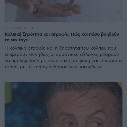
23.10.2022, 18:00
Κολπική ξηρότητα και ατροφία: Πώς και πόσο βοηθούν
τα sex toys
Η κολπική ατροφία και η ξηρότητα του κόλπου που
επιφέρουν συνήθως οι ορμονικές αλλαγές μπορούν
να προληφθούν με έναν απλό, ασφαλή και ευχάριστο
τρόπο: με τη χρήση σεξουαλικών παιχνιδιών!