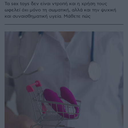
Τα sex toys δεν είναι ντροπή και η χρήση τους
ωφελεί όχι μόνο τη σωματική, αλλά και την ψυχική
και συναισθηματική υγεία. Μάθετε πώς