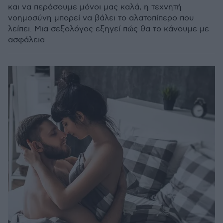
και να περάσουμε μόνοι μας καλά, η τεχνητή
νοημοσύνη μπορεί να βάλει το αλατοπίπερο που
λείπει. Μια σεξολόγος εξηγεί πώς θα το κάνουμε με
ασφάλεια