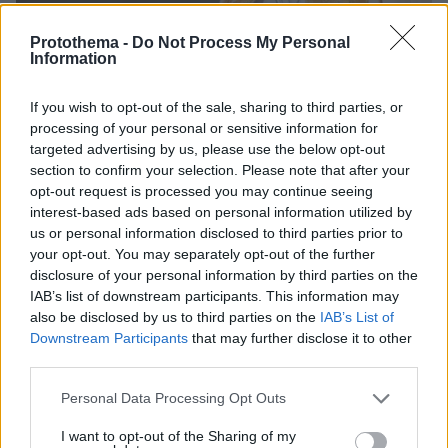
Protothema -
Do Not Process My Personal
Information
If you wish to opt-out of the sale, sharing to third parties, or
processing of your personal or sensitive information for
targeted advertising by us, please use the below opt-out
section to confirm your selection. Please note that after your
opt-out request is processed you may continue seeing
19
04.07.2017, 08:39
interest-based ads based on personal information utilized by
Δωρεά 50.000 ευρώ από τον Πάπα Φραγκίσκο για τη
us or personal information disclosed to third parties prior to
σεισμόπληκτη Λέσβο
your opt-out. You may separately opt-out of the further
Τις αμέσως επόμενες μέρες εκπρόσωποι της
disclosure of your personal information by third parties on the
Καθολικής Εκκλησίας θα επισκεφθούν τη Λέσβο,
IAB’s list of downstream participants. This information may
ώστε να παραδώσουν στο όνομα του πάπα το
also be disclosed by us to third parties on the
IAB’s List of
χρηματικό ποσό «ως έμπρακτη απόδειξη της αγάπης
Downstream Participants
that may further disclose it to other
του για τους σεισμόπληκτους της Λέσβου»
third parties.
Please note that this website/app uses one or more Google
Personal Data Processing Opt Outs
services and may gather and store information including but
not limited to your visit or usage behaviour. You may click to
I want to opt-out of the Sharing of my