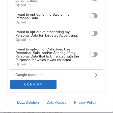
personal data.
grant or deny consent to Google and its third-party tags to
Opted In
use your data for below specified purposes in below Google
consent section.
I want to opt-out of the Sale of my
Personal Data.
Opted In
I want to opt-out of processing my
Personal Data for Targeted Advertising.
Opted In
I want to opt-out of Collection, Use,
Retention, Sale, and/or Sharing of my
Personal Data that Is Unrelated with the
Purposes for which it was collected.
Opted In
Google consents
CONFIRM
4
03.07.2017, 18:19
Data Deletion
Data Access
Privacy Policy
Αντίδραση της ΝΔ για την έξωση των σεισμόπληκτων
από τα ξενοδοχεία της Λέσβου