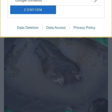
Google consents
Σαλάχι 120 κιλών έβγαλε με τα δίχτυα του ψαράς στη
Ναύπακτο
CONFIRM
Σπάνια ψαριά για την πόλη
Data Deletion
Data Access
Privacy Policy