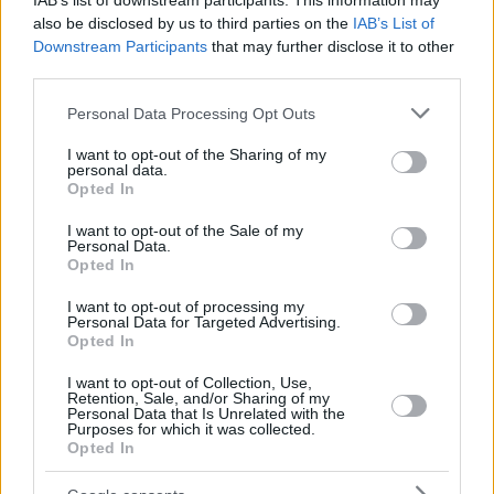
IAB’s list of downstream participants. This information may
also be disclosed by us to third parties on the
IAB’s List of
Downstream Participants
that may further disclose it to other
third parties.
Please note that this website/app uses one or more Google
Personal Data Processing Opt Outs
services and may gather and store information including but
not limited to your visit or usage behaviour. You may click to
I want to opt-out of the Sharing of my
personal data.
grant or deny consent to Google and its third-party tags to
Opted In
use your data for below specified purposes in below Google
consent section.
I want to opt-out of the Sale of my
Personal Data.
Opted In
I want to opt-out of processing my
Personal Data for Targeted Advertising.
Opted In
I want to opt-out of Collection, Use,
Retention, Sale, and/or Sharing of my
Personal Data that Is Unrelated with the
Purposes for which it was collected.
Opted In
11
05.07.2022, 23:23