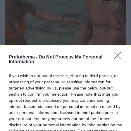
Protothema -
Do Not Process My Personal
Information
If you wish to opt-out of the sale, sharing to third parties, or
processing of your personal or sensitive information for
2
06.02.2023, 08:09
Ο Σώζων Παλαίστρος Χάρος έφαγε ωμό σαλάχι στο
targeted advertising by us, please use the below opt-out
Survivor All Star και η Στέλλα Ανδρεάδου αηδίασε
section to confirm your selection. Please note that after your
opt-out request is processed you may continue seeing
«Η εικόνα που αντίκρισα με έκανε να αηδιάσω, να
interest-based ads based on personal information utilized by
σιχαθώ και ήταν λες και έβλεπα ταινία Χάνιμπαλ»,
us or personal information disclosed to third parties prior to
είπε η παίκτρια
your opt-out. You may separately opt-out of the further
disclosure of your personal information by third parties on the