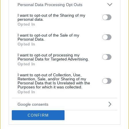
Please note that this website/app uses one or more Google
Personal Data Processing Opt Outs
services and may gather and store information including but
not limited to your visit or usage behaviour. You may click to
I want to opt-out of the Sharing of my
personal data.
grant or deny consent to Google and its third-party tags to
Opted In
use your data for below specified purposes in below Google
consent section.
I want to opt-out of the Sale of my
Personal Data.
Opted In
I want to opt-out of processing my
Personal Data for Targeted Advertising.
Opted In
I want to opt-out of Collection, Use,
6
06.07.2024, 12:18
Retention, Sale, and/or Sharing of my
Personal Data that Is Unrelated with the
Το καλύτερο βίντεο της ημέρας: Ο Ντε Πολ εντόπισε
Purposes for which it was collected.
την κόρη του στην εξέδρα και άρχισαν να χορεύουν
Opted In
παρέα
Google consents
Ο «σωματοφύλακας του Μέσι» έδειξε το πατρικό του
πρόσωπο
CONFIRM