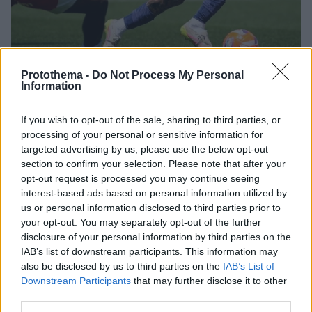
Protothema -
Do Not Process My Personal
Information
23.07.2025, 12:50
Ο Ντε Πολ στην Ίντερ Μαϊάμι με τετραετές συμβόλαιο
If you wish to opt-out of the sale, sharing to third parties, or
Η διοίκηση Ατλέτικο ήρθε συμφωνία με την ομάδα
processing of your personal or sensitive information for
του Μέσι για τον 30χρονο Αργεντινό διεθνή μέσο
targeted advertising by us, please use the below opt-out
στα 15 εκατ. ευρώ
section to confirm your selection. Please note that after your
opt-out request is processed you may continue seeing
interest-based ads based on personal information utilized by
us or personal information disclosed to third parties prior to
your opt-out. You may separately opt-out of the further
disclosure of your personal information by third parties on the
IAB’s list of downstream participants. This information may
also be disclosed by us to third parties on the
IAB’s List of
Downstream Participants
that may further disclose it to other
third parties.