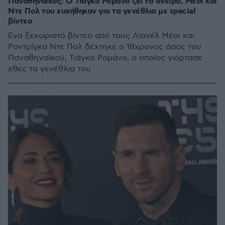
Παναθηναϊκός: Ο Τιάγκο Ρομάνο ζει το όνειρο, Μέσι και
Ντε Πολ του ευχήθηκαν για τα γενέθλια με special
βίντεο
Ένα ξεχωριστό βίντεο από τους Λιονέλ Μέσι και
Ροντρίγκο Ντε Πολ δέχτηκε ο 18χρονος άσος του
Παναθηναϊκού, Τιάγκο Ρομάνο, ο οποίος γιόρτασε
χθες τα γενέθλια του