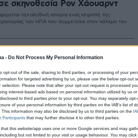
σε σκηνοθεσία Ρον Χάουαρντ
φηγείται την αληθινή ιστορία ενός χειριστή της
εροπορίας των ΗΠΑ που συμμετείχε στον πόλεμο του
 Σκορσέζε - Ρον Χάουαρντ: Οι
ma -
Do Not Process My Personal Information
σεις τους μετά την
to opt-out of the sale, sharing to third parties, or processing of your per
ιότητά τους στα βραβεία
formation for targeted advertising by us, please use the below opt-out s
r selection. Please note that after your opt-out request is processed y
ια την ερμηνεία σε κωμική
eing interest-based ads based on personal information utilized by us or
disclosed to third parties prior to your opt-out. You may separately opt-
losure of your personal information by third parties on the IAB’s list of
. This information may also be disclosed by us to third parties on the
IA
ένοι σκηνοθέτες του Χόλιγουντ είναι υποψήφιοι στην
Participants
that may further disclose it to other third parties.
ία για την εμφάνισή τους στη σειρά «The Studio»
 that this website/app uses one or more Google services and may gath
including but not limited to your visit or usage behaviour. You may click 