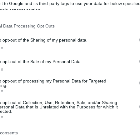
0
 to Google and its third-party tags to use your data for below specifi
ν Πάουελ θα είναι ο
ogle consent section.
ωνιστής στη νέα ταινία του Ρον
l Data Processing Opt Outs
ντ
o opt-out of the Sharing of my personal data.
λουθεί δύο παιδικούς φίλους που ως
In
 έμπειροι πυροσβέστες έρχονται αντιμέτωποι με μια
γιών στο Τέξας
o opt-out of the Sale of my Personal Data.
In
1
9
to opt-out of processing my Personal Data for Targeted
Χάουαρντ θα βραβευτεί για το
ing.
In
 του έργου του
o opt-out of Collection, Use, Retention, Sale, and/or Sharing
ersonal Data that Is Unrelated with the Purposes for which it
ς θα τιμηθεί για την πολυετή προσφορά του στον
lected.
άφο
In
consents
7