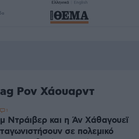
Ελληνικά
English
δα
tag Ρον Χάουαρντ
1
μ Ντράιβερ και η Άν Χάθαγουεϊ
ταγωνιστήσουν σε πολεμικό