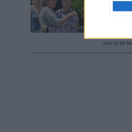
«Το Τρα
seller 
στη με
Θα προβάλλε
από τις 24 Ν