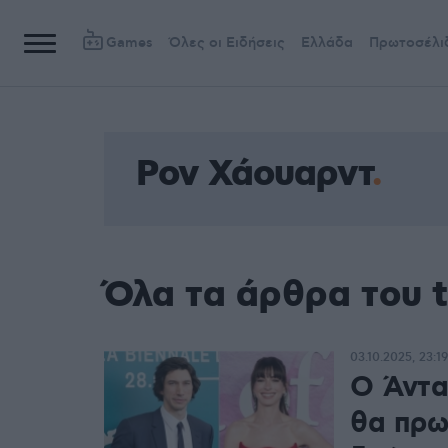
Games
Όλες οι Ειδήσεις
Ελλάδα
Πρωτοσέλι
Ρον Χάουαρντ
Όλα τα άρθρα του 
03.10.2025, 23:19
Ο Άντα
θα πρω