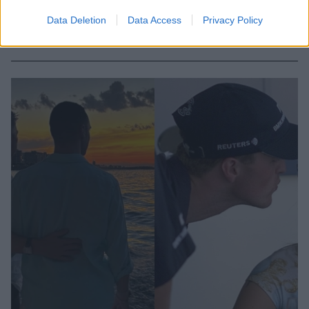
Ο ίδιος ο πρώην πιλότος της F1 αρνείται τις
Data Deletion
Data Access
Privacy Policy
κατηγορίες και λέει πως η Κόρα Σουμάχερ γνώριζε
την αλήθεια, έναν χρόνο πριν το come out