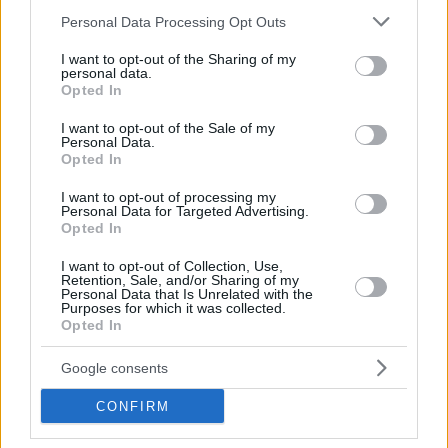
Please note that this website/app uses one or more Google
Personal Data Processing Opt Outs
services and may gather and store information including but
not limited to your visit or usage behaviour. You may click to
I want to opt-out of the Sharing of my
personal data.
grant or deny consent to Google and its third-party tags to
Opted In
use your data for below specified purposes in below Google
consent section.
I want to opt-out of the Sale of my
Personal Data.
Opted In
I want to opt-out of processing my
Personal Data for Targeted Advertising.
Opted In
I want to opt-out of Collection, Use,
Retention, Sale, and/or Sharing of my
Personal Data that Is Unrelated with the
Purposes for which it was collected.
Opted In
Google consents
273
17.08.2024, 21:48
«Με εξαπάτησε, άκουγα τις φήμες πως είναι γκέι και
CONFIRM
μου έλεγε να πάω στον ψυχολόγο», ξεσπά η πρώην
σύζυγος του Ραλφ Σουμάχερ