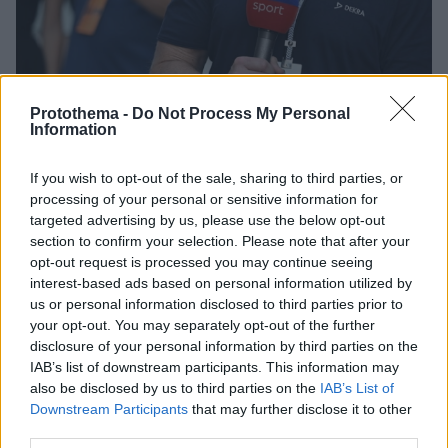
Protothema -
Do Not Process My Personal
Information
5
16.09.2024, 21:23
If you wish to opt-out of the sale, sharing to third parties, or
O σύντροφος του Ραλφ Σουμάχερ απάντησε στα
processing of your personal or sensitive information for
επικριτικά σχόλια της πρώην συζύγου του Γερμανού
targeted advertising by us, please use the below opt-out
πιλότου
section to confirm your selection. Please note that after your
opt-out request is processed you may continue seeing
Ο νέος σύντροφος του άλλοτε οδηγού της Formula
interest-based ads based on personal information utilized by
1 αρνήθηκε κατηγορηματικά ότι η πρώην σύζυγος του
us or personal information disclosed to third parties prior to
Ραλφ Σουμάχερ, Κόρα, δεν γνώριζε τη σχέση των δύο
your opt-out. You may separately opt-out of the further
ανδρών
disclosure of your personal information by third parties on the
IAB’s list of downstream participants. This information may
also be disclosed by us to third parties on the
IAB’s List of
Downstream Participants
that may further disclose it to other
third parties.