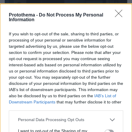
Protothema -
Do Not Process My Personal
Information
If you wish to opt-out of the sale, sharing to third parties, or
processing of your personal or sensitive information for
targeted advertising by us, please use the below opt-out
section to confirm your selection. Please note that after your
opt-out request is processed you may continue seeing
interest-based ads based on personal information utilized by
us or personal information disclosed to third parties prior to
your opt-out. You may separately opt-out of the further
disclosure of your personal information by third parties on the
IAB’s list of downstream participants. This information may
also be disclosed by us to third parties on the
IAB’s List of
Downstream Participants
that may further disclose it to other
third parties.
Please note that this website/app uses one or more Google
Personal Data Processing Opt Outs
1
23.06.2023, 17:39
services and may gather and store information including but
Βίντεο: Τραγωδία στην Μπανγκόκ - Μαθητής λυκείου
not limited to your visit or usage behaviour. You may click to
I want to opt-out of the Sharing of my