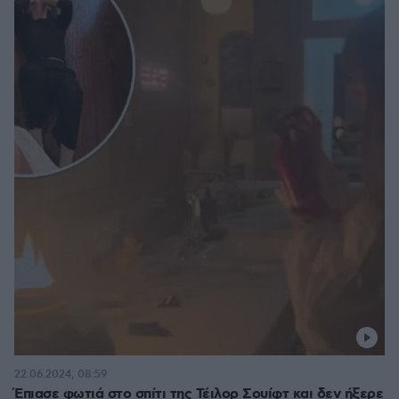
22.06.2024, 08:59
Έπιασε φωτιά στο σπίτι της Τέιλορ Σουίφτ και δεν ήξερε