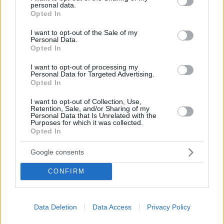
personal data.
σκοτώθηκε από έκρηξη πυροσβεστήρα
grant or deny consent to Google and its third-party tags to
Opted In
use your data for below specified purposes in below Google
Άλλοι 29 άνθρωποι τραυματίστηκαν - Το περιστατικό
consent section.
I want to opt-out of the Sale of my
σημειώθηκε κατά τη διάρκεια άσκησης σε λύκειο
Personal Data.
Opted In
I want to opt-out of processing my
Personal Data for Targeted Advertising.
Opted In
I want to opt-out of Collection, Use,
Retention, Sale, and/or Sharing of my
Personal Data that Is Unrelated with the
Purposes for which it was collected.
Opted In
Google consents
CONFIRM
Data Deletion
Data Access
Privacy Policy