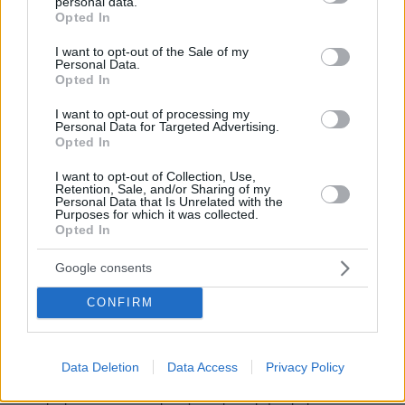
personal data.
grant or deny consent to Google and its third-party tags to
Opted In
use your data for below specified purposes in below Google
consent section.
I want to opt-out of the Sale of my
Personal Data.
Opted In
I want to opt-out of processing my
Personal Data for Targeted Advertising.
Opted In
I want to opt-out of Collection, Use,
Retention, Sale, and/or Sharing of my
Personal Data that Is Unrelated with the
Purposes for which it was collected.
Opted In
Google consents
CONFIRM
6
06.06.2023, 18:03
«Προφανώς το ημερολόγιο πτήσεων εκείνης της
ημέρας νοθεύτηκε», κατέθεσε μάρτυρας στη δίκη για το
Data Deletion
Data Access
Privacy Policy
Μάτι
Ρωτήθηκε και απάντησε για την περιβόητη