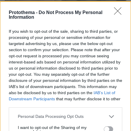
Protothema -
Do Not Process My Personal
Information
If you wish to opt-out of the sale, sharing to third parties, or
processing of your personal or sensitive information for
targeted advertising by us, please use the below opt-out
section to confirm your selection. Please note that after your
opt-out request is processed you may continue seeing
interest-based ads based on personal information utilized by
22.06.2023, 18:58
us or personal information disclosed to third parties prior to
Χριστίνα Λαμπίρη για το Μάτι: Είχα Άγιο, η τραγωδία σε
στιγματίζει για πάντα
your opt-out. You may separately opt-out of the further
disclosure of your personal information by third parties on the
«Για δύο χρόνια, η γη έβγαζε μαυρίλα, δεν
IAB’s list of downstream participants. This information may
ξεπερνιέται ποτέ αυτό» τόνισε - Δείτε το βίντεο
also be disclosed by us to third parties on the
IAB’s List of
Downstream Participants
that may further disclose it to other
third parties.
Please note that this website/app uses one or more Google
Personal Data Processing Opt Outs
services and may gather and store information including but
not limited to your visit or usage behaviour. You may click to
I want to opt-out of the Sharing of my