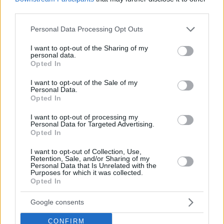
third parties.
Please note that this website/app uses one or more Google
Personal Data Processing Opt Outs
services and may gather and store information including but
not limited to your visit or usage behaviour. You may click to
I want to opt-out of the Sharing of my
personal data.
grant or deny consent to Google and its third-party tags to
Opted In
use your data for below specified purposes in below Google
consent section.
I want to opt-out of the Sale of my
Personal Data.
Opted In
I want to opt-out of processing my
Personal Data for Targeted Advertising.
Opted In
I want to opt-out of Collection, Use,
Retention, Sale, and/or Sharing of my
Personal Data that Is Unrelated with the
Purposes for which it was collected.
24.11.2021, 15:14
Opted In
Την έναρξη της πρωτοβουλίας «Digital Nomads»
ανακοίνωσε ο Βασίλης Κικίλιας
Google consents
Η πρωτοβουλία θα ξεκινήσει πιλοτικά σε Ερμούπολη,
CONFIRM
Ηράκλειο και Καλαμάτα – Ήδη, αρκετοί επισκέπτες