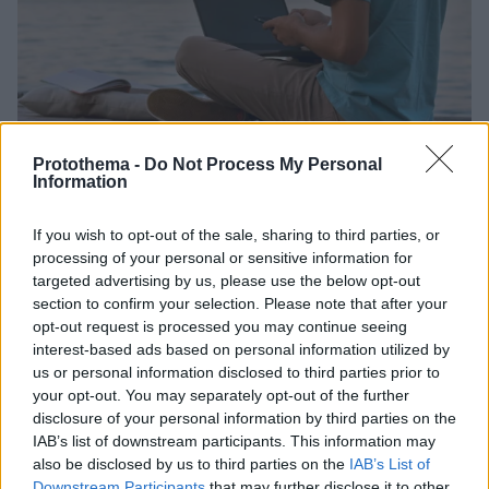
Protothema -
Do Not Process My Personal
Information
15
21.03.2024, 07:33
Το δίλημμα των ψηφιακών νομάδων: Όφελος ή βάρος
If you wish to opt-out of the sale, sharing to third parties, or
για τις τοπικές κοινότητες
processing of your personal or sensitive information for
Στην εποχή της απομακρυσμένης εργασίας και της
targeted advertising by us, please use the below opt-out
ψηφιακής συνδεσιμότητας, η άνοδος των ψηφιακών
section to confirm your selection. Please note that after your
νομάδων έχει γίνει μια χαρακτηριστική τάση που
opt-out request is processed you may continue seeing
επικρίνεται πλέον από πολλούς ως μη βιώσιμη
interest-based ads based on personal information utilized by
us or personal information disclosed to third parties prior to
your opt-out. You may separately opt-out of the further
disclosure of your personal information by third parties on the
IAB’s list of downstream participants. This information may
also be disclosed by us to third parties on the
IAB’s List of
Downstream Participants
that may further disclose it to other