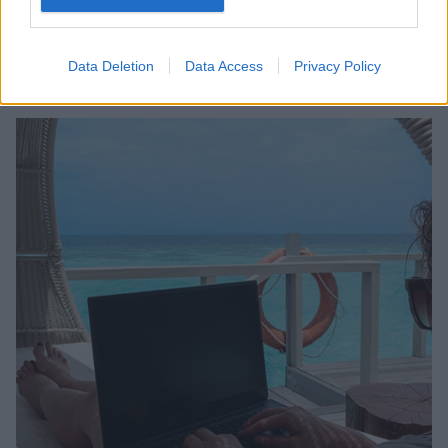
δούλεψαν εξ' αποστάσεως από τα νησιά -«Εθνική
υπόθεση για την Πατρίδα μας, το 2022 να είναι το
έτος ορόσημο για τον ελληνικό Τουρισμό», τόνισε ο
Data Deletion
Data Access
Privacy Policy
κ. Κικίλιας