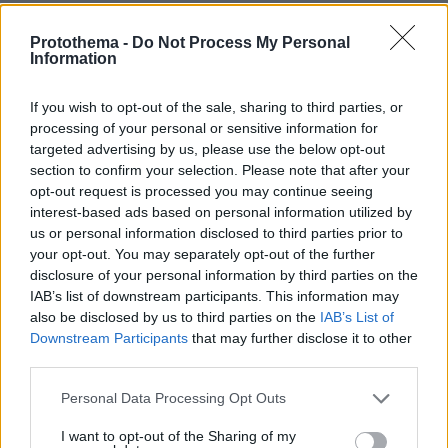
Τραγωδία στην Πάρο: Πνίγηκε 4χρονος σε πισίνα beach
bar, βούτηξε ο μπάρμαν για να τον σώσει
Protothema -
Do Not Process My Personal
Information
πριν 10 λεπτά
Αυτοκίνητο: Θα έρθει τελικά η μεγαλύτερη επιδότηση
που έχει δωθεί ποτέ στην Ελλάδα;
If you wish to opt-out of the sale, sharing to third parties, or
processing of your personal or sensitive information for
πριν 12 λεπτά
targeted advertising by us, please use the below opt-out
Η Χαμάς δηλώνει εκ νέου έτοιμη να εφαρμόσει το
section to confirm your selection. Please note that after your
σχέδιο των ΗΠΑ για τη Γάζα
opt-out request is processed you may continue seeing
πριν 14 λεπτά
interest-based ads based on personal information utilized by
Τι δείχνουν τα αστεία ονόματα που βγάζουμε στα
us or personal information disclosed to third parties prior to
κατοικίδιά μας
your opt-out. You may separately opt-out of the further
disclosure of your personal information by third parties on the
πριν 25 λεπτά
IAB’s list of downstream participants. This information may
Αυτό το ανδρικό σώμα κερδίζει τις εντυπώσεις,
also be disclosed by us to third parties on the
IAB’s List of
σύμφωνα με έρευνα – Και δεν έχει κοιλιακούς!
Downstream Participants
that may further disclose it to other
πριν 32 λεπτά
third parties.
Κλείνει τα μεσάνυχτα ο λόφος Φινόπουλου στην Αθήνα
λόγω αυξημένου κινδύνου εκδήλωσης πυρκαγιάς
Please note that this website/app uses one or more Google
Personal Data Processing Opt Outs
services and may gather and store information including but
πριν 32 λεπτά
not limited to your visit or usage behaviour. You may click to
I want to opt-out of the Sharing of my
Αργεντινή, Μπαρτσελόνα και Ρεάλ Μαδρίτης