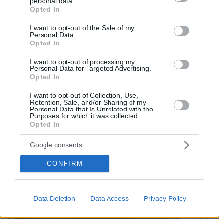
personal data.
grant or deny consent to Google and its third-party tags to
αποχαιρέτησαν τον πατέρα του Λιονέλ Μέσι
Opted In
use your data for below specified purposes in below Google
πριν 33 λεπτά
consent section.
I want to opt-out of the Sale of my
Φωτιά στη Μικρή Βίγλα της Νάξου, σηκώθηκε ένα
Personal Data.
ελικόπτερο
Opted In
πριν 34 λεπτά
I want to opt-out of processing my
Φιλική ήττα για την Χαλ στο ντεμπούτο του Τζολάκη, 2-
Personal Data for Targeted Advertising.
Opted In
0 από την Άϊντραχτ
πριν 34 λεπτά
I want to opt-out of Collection, Use,
Retention, Sale, and/or Sharing of my
All’Antico Vinaio: Ουρές έξω από ένα από τα καλύτερα
Personal Data that Is Unrelated with the
στέκια για σάντουιτς στον κόσμο
Purposes for which it was collected.
Opted In
ΔΕΙΤΕ ΟΛΕΣ ΤΙΣ ΕΙΔΗΣΕΙΣ
Google consents
CONFIRM
ΤΑ ΠΙΟ ΔΗΜΟΦΙΛΗ
Data Deletion
Data Access
Privacy Policy