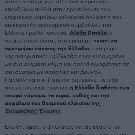
άτυπο «πόλεμο» μεταξύ των χωρών που
επενδύουν πολλά στην προσέλκυση των
ψηφιακών νομάδων φιλοξενεί δηλώσεις του
επικεφαλής οικονομικού συμβούλου του
Αλέξη Πατέλη
Έλληνα πρωθυπουργού,
ο
γιατί να
οποίος απαντώντας στο ερώτημα «
προτιμήσει κάποιος την Ελλάδα
» αναφέρει
χαρακτηριστικά:
«η Ελλάδα είναι ευλογημένη
με ένα εύκρατο κλίμα και πολλή ηλιοφάνεια σε
συνδυασμό με παραλίες και βουνά»
.
Παράλληλα ο κ. Πατέλης σημειώνει μεταξύ
η Ελλάδα διαθέτει ένα
άλλων πλεονεκτημάτων,
ισχυρό νόμισμα, το ευρώ, καθώς και την
ασφάλεια του θεσμικού πλαισίου της
Ευρωπαϊκής Ένωσης
.
Επειδή, όμως, ο ψηφιακός νομάς εξαρτάται
από τις τεχνολογικές υποδομές του τόπου που