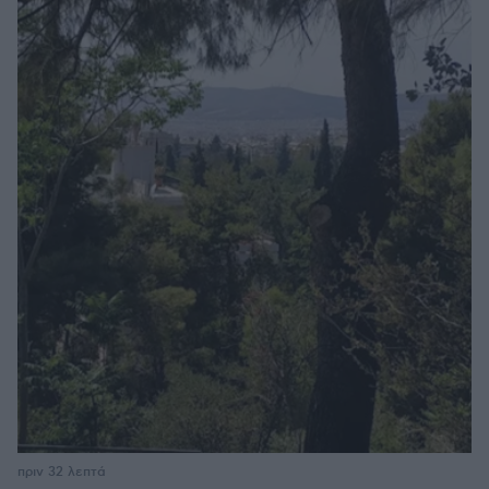
πριν 32 λεπτά