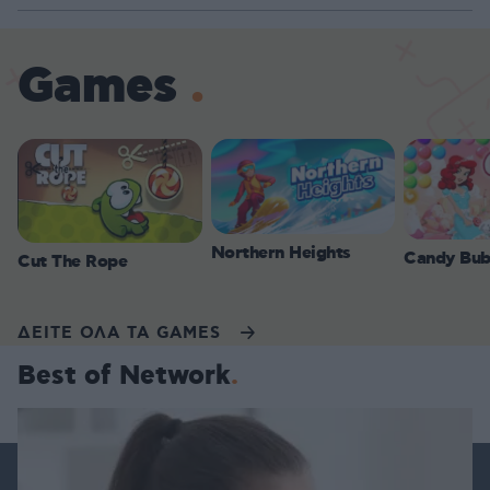
Games
Northern Heights
Candy Bub
Cut The Rope
ΔΕΙΤΕ ΟΛΑ ΤΑ GAMES
Best of Network