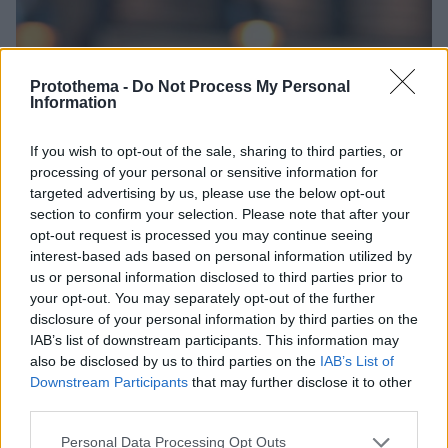
Protothema -
Do Not Process My Personal
Information
If you wish to opt-out of the sale, sharing to third parties, or
processing of your personal or sensitive information for
targeted advertising by us, please use the below opt-out
section to confirm your selection. Please note that after your
opt-out request is processed you may continue seeing
interest-based ads based on personal information utilized by
us or personal information disclosed to third parties prior to
your opt-out. You may separately opt-out of the further
disclosure of your personal information by third parties on the
IAB’s list of downstream participants. This information may
also be disclosed by us to third parties on the
IAB’s List of
Downstream Participants
that may further disclose it to other
third parties.
1
26.09.2025, 07:55
Please note that this website/app uses one or more Google
Personal Data Processing Opt Outs
Αναβάλλεται για το 2026 η β' φάση για το ψηφιακό