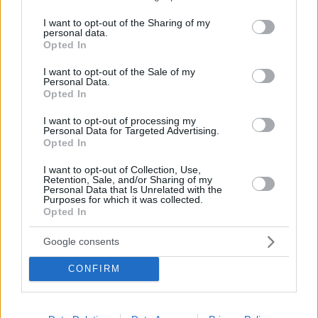
services and may gather and store information including but
δελτίο αποστολής
not limited to your visit or usage behaviour. You may click to
I want to opt-out of the Sharing of my
personal data.
Η ΑΑΔΕ δίνει παράταση στις μικρές επιχειρήσεις - η
grant or deny consent to Google and its third-party tags to
Opted In
β΄φάση που θα επεκτείνει την ψηφιακή
use your data for below specified purposes in below Google
παρακολούθηση των διακινήσεων στο σύνολο των
consent section.
I want to opt-out of the Sale of my
επιχειρήσεων, δε θα ξεκινήσει τον Δεκέμβριο 2025
Personal Data.
Opted In
που είχε αρχικά σχεδιαστεί
I want to opt-out of processing my
Personal Data for Targeted Advertising.
Opted In
I want to opt-out of Collection, Use,
Retention, Sale, and/or Sharing of my
Personal Data that Is Unrelated with the
Purposes for which it was collected.
Opted In
Google consents
CONFIRM