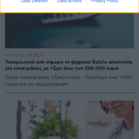
Data Deletion
Data Access
Privacy Policy
1
02.06.2025, 08:51
Υποχρεωτικό από σήμερα το ψηφιακό δελτίο αποστολής
για επιχειρήσεις με τζίρο άνω των 200.000 ευρώ
Ποιες επιχειρήσεις εξαιρούνται - Πρόστιμα έως 1.000
ευρώ για μη συμμόρφωση