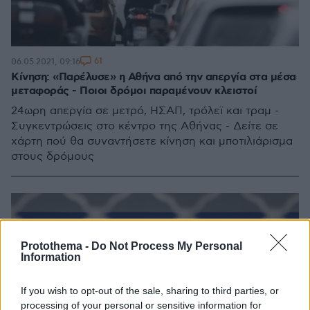
61
06.05.2021, 09:16
Κίνηση: «Παρέλυσε» η Αθήνα από την απεργία στα μέσα
μεταφοράς - Ποιοι δρόμοι παραμένουν κλειστοί
24ωρη απεργία σε μετρό, ΗΣΑΠ, τρόλεϊ και τραμ -
Συγκεντρώσεις στο κέντρο της Αθήνας - Δείτε σε
χάρτη πού θα συναντήσετε κίνηση και μποτιλιάρισμα
στους δρόμους
Protothema -
Do Not Process My Personal
Information
If you wish to opt-out of the sale, sharing to third parties, or
processing of your personal or sensitive information for