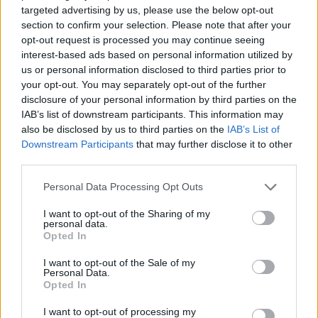
targeted advertising by us, please use the below opt-out
section to confirm your selection. Please note that after your
opt-out request is processed you may continue seeing
interest-based ads based on personal information utilized by
us or personal information disclosed to third parties prior to
your opt-out. You may separately opt-out of the further
disclosure of your personal information by third parties on the
IAB’s list of downstream participants. This information may
also be disclosed by us to third parties on the
IAB’s List of
Downstream Participants
that may further disclose it to other
third parties.
Please note that this website/app uses one or more Google
Personal Data Processing Opt Outs
4
05.05.2021, 19:59
services and may gather and store information including but
Ταλαιπωρία την Πέμπτη για το επιβατικό κοινό -
not limited to your visit or usage behaviour. You may click to
I want to opt-out of the Sharing of my
Χειρόφρενο τραβούν Μετρό, ΗΣΑΠ τρόλεϊ και τραμ
personal data.
grant or deny consent to Google and its third-party tags to
Opted In
Πού θα γίνουν οι χωριστές συγκεντρώσεις για την
use your data for below specified purposes in below Google
εργατική πρωτομαγιά
consent section.
I want to opt-out of the Sale of my
Personal Data.
Opted In
I want to opt-out of processing my