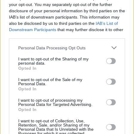
your opt-out. You may separately opt-out of the further
άφησε μόνο όταν του είπε ότι δεν θέλει
disclosure of your personal information by third parties on the
IAB’s list of downstream participants. This information may
also be disclosed by us to third parties on the
IAB’s List of
Downstream Participants
that may further disclose it to other
third parties.
Please note that this website/app uses one or more Google
Personal Data Processing Opt Outs
services and may gather and store information including but
not limited to your visit or usage behaviour. You may click to
I want to opt-out of the Sharing of my
personal data.
grant or deny consent to Google and its third-party tags to
Opted In
use your data for below specified purposes in below Google
consent section.
I want to opt-out of the Sale of my
Personal Data.
Opted In
I want to opt-out of processing my
Personal Data for Targeted Advertising.
Opted In
I want to opt-out of Collection, Use,
Retention, Sale, and/or Sharing of my
Personal Data that Is Unrelated with the
Purposes for which it was collected.