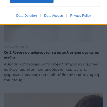
Data Deletion
Data Access
Privacy Policy
27.05.2025, 00:52
Οι 2 λόγοι που αυξάνονται τα ασφαλιστήρια υγείας σε
παιδιά
Αύξηση καταγράφουν τα ασφαλιστήρια υγείας των
παιδιών, μια τάση που αποδίδεται κυρίως στις
φοροελαφρύνσεις που υιοθετήθηκαν από την αρχή
του έτους