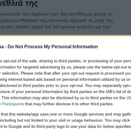
νέθλιά της
ιγκίπισσα του Θρόνου των Χρυσανθέμων μέχρι το
κράτειρα Μασάκο της Ιαπωνίας πέρασε τη μισή της
νη στο παλάτι αφού επί 20 χρόνια παλεύει με την
ma -
Do Not Process My Personal Information
36
αυτοκράτειρα Μασάκο: Η μάχη
to opt-out of the sale, sharing to third parties, or processing of your per
formation for targeted advertising by us, please use the below opt-out s
κατάθλιψη και ο διάδοχος που
r selection. Please note that after your opt-out request is processed y
ννήθηκε ποτέ
eing interest-based ads based on personal information utilized by us or
disclosed to third parties prior to your opt-out. You may separately opt-
losure of your personal information by third parties on the IAB’s list of
α η 55χρονη «θλιμμένη πριγκίπισσα» απείχε από την
. This information may also be disclosed by us to third parties on the
IA
 - Με κατάθλιψη και διαταραχή προσαρμογής έχει
Participants
that may further disclose it to other third parties.
η σύζυγος του νέου αυτοκράτορα της Ιαπωνίας
 that this website/app uses one or more Google services and may gath
including but not limited to your visit or usage behaviour. You may click 
 to Google and its third-party tags to use your data for below specifi