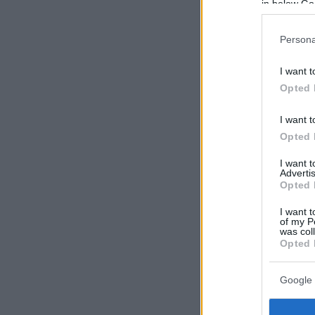
in below Go
Persona
I want t
Opted 
I want t
Opted 
I want 
Advertis
Opted 
I want t
of my P
was col
Opted 
Google 