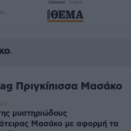
Ελληνικά
English
δα
κο
tag Πριγκίπισσα Μασάκο
8
της μυστηριώδους
άτειρας Μασάκο με αφορμή τα