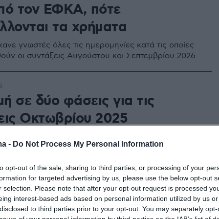
πό τον ΕΦΚΑ, πότε
λλονται τα χρήματα
ανε γνωστές όλες τις ημερομηνίες κατά τις οποίες
ούν οι συντάξεις Αυγούστου και Σεπτεμβρίου 2026
5
ή σε δύο φάσεις για τις
εις Οκτωβρίου 2025
ίες πληρωμής για τις συντάξεις Οκτωβρίου 2025
ma -
Do Not Process My Personal Information
τον κανόνα του διαχωρισμού μεταξύ μισθωτών και
ν
to opt-out of the sale, sharing to third parties, or processing of your per
formation for targeted advertising by us, please use the below opt-out s
r selection. Please note that after your opt-out request is processed y
πληρωμών ο Δεκέμβριος - Πότε
eing interest-based ads based on personal information utilized by us or
disclosed to third parties prior to your opt-out. You may separately opt-