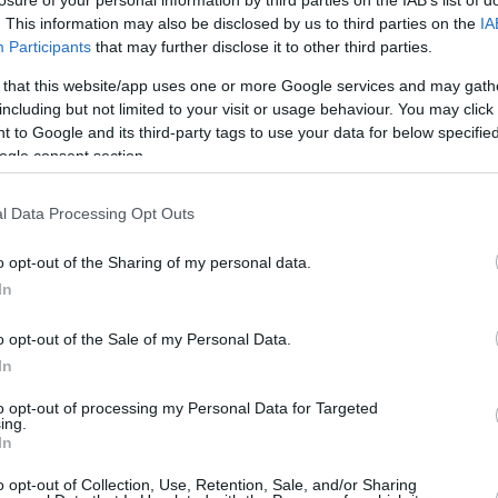
ν οι συντάξεις, τι ισχύει για το
losure of your personal information by third parties on the IAB’s list of
. This information may also be disclosed by us to third parties on the
IA
ριστουγέννων
Participants
that may further disclose it to other third parties.
 ευθεία για τις πληρωμές του Δεκεμβρίου - Όλα τα
 that this website/app uses one or more Google services and may gath
including but not limited to your visit or usage behaviour. You may click 
 to Google and its third-party tags to use your data for below specifi
ogle consent section.
2
της» των πληρωμών από e-
l Data Processing Opt Outs
ΔΥΠΑ για την περίοδο 25- 29
o opt-out of the Sharing of my personal data.
βρίου
In
υν οι πληρωμές των συνταξιούχων
o opt-out of the Sale of my Personal Data.
In
to opt-out of processing my Personal Data for Targeted
ing.
δα πληρωμών για συντάξεις
In
ι επιδόματα - Όλες οι
o opt-out of Collection, Use, Retention, Sale, and/or Sharing