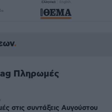
Ελληνικά
English
δα
εων
tag Πληρωμές
0
ές στις συντάξεις Αυγούστου