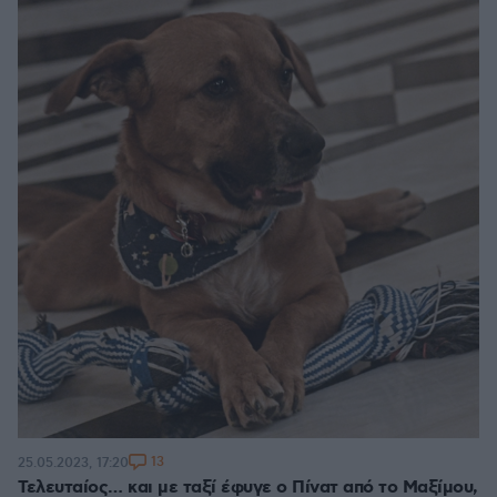
13
25.05.2023, 17:20
Τελευταίος… και με ταξί έφυγε ο Πίνατ από το Μαξίμου,