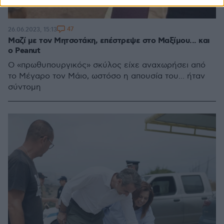
47
26.06.2023, 15:13
Μαζί με τον Μητσοτάκη, επέστρεψε στο Μαξίμου... και
ο Peanut
Ο «πρωθυπουργικός» σκύλος είχε αναχωρήσει από
το Μέγαρο τον Μάιο, ωστόσο η απουσία του... ήταν
σύντομη