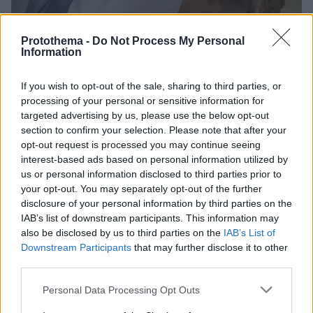
Protothema -
Do Not Process My Personal
Information
If you wish to opt-out of the sale, sharing to third parties, or
processing of your personal or sensitive information for
targeted advertising by us, please use the below opt-out
section to confirm your selection. Please note that after your
opt-out request is processed you may continue seeing
interest-based ads based on personal information utilized by
us or personal information disclosed to third parties prior to
your opt-out. You may separately opt-out of the further
disclosure of your personal information by third parties on the
IAB’s list of downstream participants. This information may
also be disclosed by us to third parties on the
IAB’s List of
8
05.07.2023, 14:03
Downstream Participants
that may further disclose it to other
Παιχνίδια Μητσοτάκη με τον Peanut στο περιθώριο της
third parties.
συνέντευξης στο Bloomberg - Φωτογραφίες
Please note that this website/app uses one or more Google
Personal Data Processing Opt Outs
«Ακόμα και οι πρωθυπουργοί λένε στα σκυλάκια τους
services and may gather and store information including but
"τι ωραίος που είσαι"» σχολίασε η δημοσιογράφος