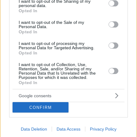
not limited to your visit or usage behaviour. You may click to
I want to opt-out of the Sharing of my
του Bloomberg
personal data.
grant or deny consent to Google and its third-party tags to
Opted In
use your data for below specified purposes in below Google
consent section.
I want to opt-out of the Sale of my
Personal Data.
Opted In
I want to opt-out of processing my
Personal Data for Targeted Advertising.
Opted In
I want to opt-out of Collection, Use,
Retention, Sale, and/or Sharing of my
Personal Data that Is Unrelated with the
Purposes for which it was collected.
Opted In
Google consents
CONFIRM
Data Deletion
Data Access
Privacy Policy