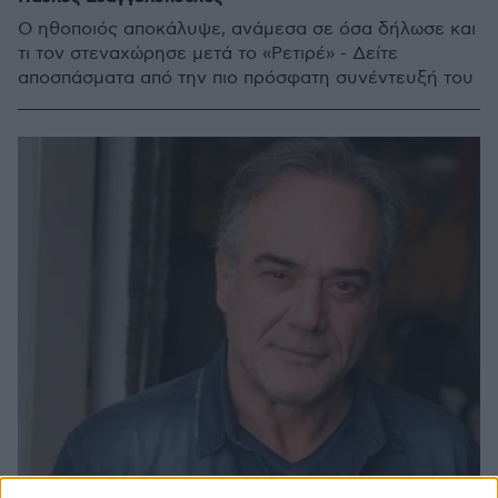
Ο ηθοποιός αποκάλυψε, ανάμεσα σε όσα δήλωσε και
τι τον στεναχώρησε μετά το «Ρετιρέ» - Δείτε
αποσπάσματα από την πιο πρόσφατη συνέντευξή του