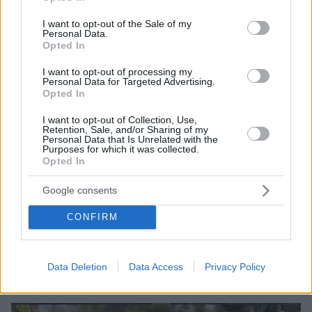
use your data for below specified purposes in below Google
consent section.
I want to opt-out of the Sale of my
Personal Data.
Opted In
I want to opt-out of processing my
Personal Data for Targeted Advertising.
Opted In
I want to opt-out of Collection, Use,
Retention, Sale, and/or Sharing of my
Personal Data that Is Unrelated with the
Purposes for which it was collected.
Opted In
Google consents
14.03.2022, 12:20
«Έχω δεχθεί σεξουαλική παρενόχληση από άνδρα»,
CONFIRM
αποκάλυψε ο Παύλος Ευαγγελόπουλος
«Ήμουν πάρα πολύ μικρός και αντέδρασα βίαια, εκεί
τελείωσε και η ιστορία», είπε ο ηθοποιός
Data Deletion
Data Access
Privacy Policy