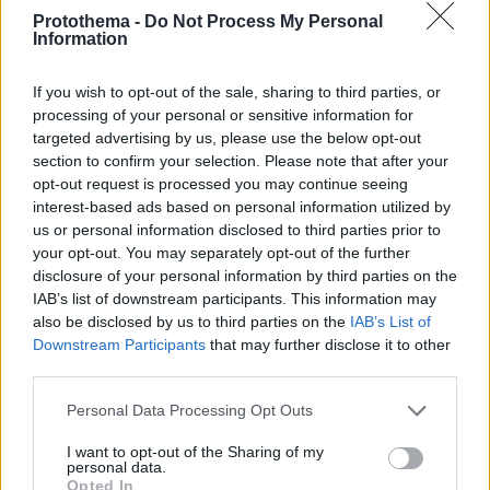
Protothema -
Do Not Process My Personal
Information
If you wish to opt-out of the sale, sharing to third parties, or
processing of your personal or sensitive information for
22.03.2022, 16:41
targeted advertising by us, please use the below opt-out
Παύλος Ευαγγελόπουλος: «Έχω δεχτεί
section to confirm your selection. Please note that after your
παρενόχληση, αλλά το αντιμετώπισα επιτόπου κι έχασα
opt-out request is processed you may continue seeing
τη δουλειά μου»
interest-based ads based on personal information utilized by
Ο ηθοποιός μίλησε για το περιστατικό σεξουαλικής
us or personal information disclosed to third parties prior to
παρενόχλησης που έχει βιώσει, την πορεία του στον
your opt-out. You may separately opt-out of the further
χώρο της υποκριτικής και το θρυλικό «Ρετιρέ»
disclosure of your personal information by third parties on the
IAB’s list of downstream participants. This information may
also be disclosed by us to third parties on the
IAB’s List of
Downstream Participants
that may further disclose it to other
third parties.
Please note that this website/app uses one or more Google
Personal Data Processing Opt Outs
services and may gather and store information including but
not limited to your visit or usage behaviour. You may click to
I want to opt-out of the Sharing of my
personal data.
grant or deny consent to Google and its third-party tags to
Opted In