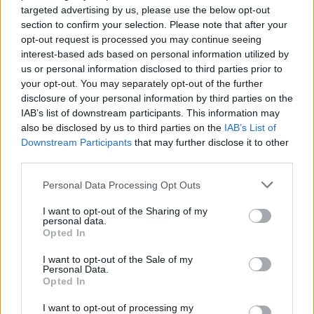
targeted advertising by us, please use the below opt-out
section to confirm your selection. Please note that after your
opt-out request is processed you may continue seeing
interest-based ads based on personal information utilized by
us or personal information disclosed to third parties prior to
your opt-out. You may separately opt-out of the further
disclosure of your personal information by third parties on the
IAB’s list of downstream participants. This information may
also be disclosed by us to third parties on the
IAB’s List of
Downstream Participants
that may further disclose it to other
third parties.
Please note that this website/app uses one or more Google
Personal Data Processing Opt Outs
services and may gather and store information including but
not limited to your visit or usage behaviour. You may click to
I want to opt-out of the Sharing of my
personal data.
grant or deny consent to Google and its third-party tags to
Opted In
use your data for below specified purposes in below Google
consent section.
I want to opt-out of the Sale of my
Personal Data.
Opted In
04.10.2023, 11:58
Κοιλίτσα: Και όμως υπάρχουν λαχανικά που παχαίνουν –
I want to opt-out of processing my