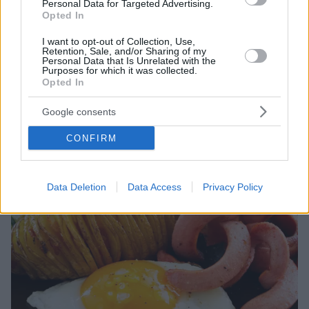
Personal Data for Targeted Advertising.
Πάρτε τα μέτρα σας
Opted In
Προσοχή στο άμυλο συστήνουν επιστήμονες από το
I want to opt-out of Collection, Use,
Χάρβαρντ, αλλά και προσοχή στις πηγές που
Retention, Sale, and/or Sharing of my
επιλέγουμε για την πρόσληψη υδατανθράκων
Personal Data that Is Unrelated with the
Purposes for which it was collected.
Opted In
Google consents
CONFIRM
Data Deletion
Data Access
Privacy Policy