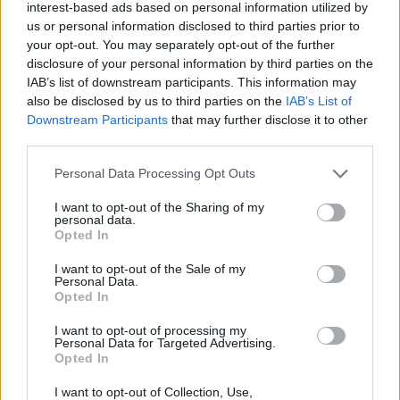
interest-based ads based on personal information utilized by
us or personal information disclosed to third parties prior to
your opt-out. You may separately opt-out of the further
disclosure of your personal information by third parties on the
IAB’s list of downstream participants. This information may
also be disclosed by us to third parties on the
IAB’s List of
Downstream Participants
that may further disclose it to other
third parties.
Please note that this website/app uses one or more Google
Personal Data Processing Opt Outs
services and may gather and store information including but
not limited to your visit or usage behaviour. You may click to
I want to opt-out of the Sharing of my
personal data.
grant or deny consent to Google and its third-party tags to
14
27.10.2023, 08:08
Opted In
use your data for below specified purposes in below Google
Δεν θα επιτρέψουμε να βγαίνει ο καθένας και να λέει
consent section.
ό,τι θέλει, λέει ο Ρήγας
I want to opt-out of the Sale of my
Personal Data.
Δεν προκύπτει από πουθενά ότι κάνει πίσω στις
Opted In
διαγραφές ο Κασσελάκης, εκτίμησε ο πρώην
I want to opt-out of processing my
γραμματέας του ΣΥΡΙΖΑ
Personal Data for Targeted Advertising.
Opted In
I want to opt-out of Collection, Use,