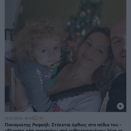
43
13.01.2020, 18:56
Παναγιώτης Ραφαήλ: Στέκεται όρθιος στα πόδια του -
«Είμαστε κάτι παραπάνω από ενθουσιασμένοι» λένε οι