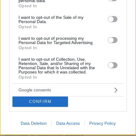
personal data.
grant or deny consent to Google and its third-party tags to
Opted In
use your data for below specified purposes in below Google
consent section.
I want to opt-out of the Sale of my
Personal Data.
Opted In
I want to opt-out of processing my
Personal Data for Targeted Advertising.
Opted In
I want to opt-out of Collection, Use,
Retention, Sale, and/or Sharing of my
Personal Data that Is Unrelated with the
Purposes for which it was collected.
Opted In
Google consents
5
14.07.2020, 11:00
CONFIRM
Έκκληση για την μικρή Άννα – Ιωάννα από τη Χαλκίδα
που πάσχει από νωτιαία μυική ατροφία
Τι λένε οι γονείς της στο «protothema.gr» - Η
Data Deletion
Data Access
Privacy Policy
θεραπεία που πρέπει να λάβει είναι ίδια με εκείνη