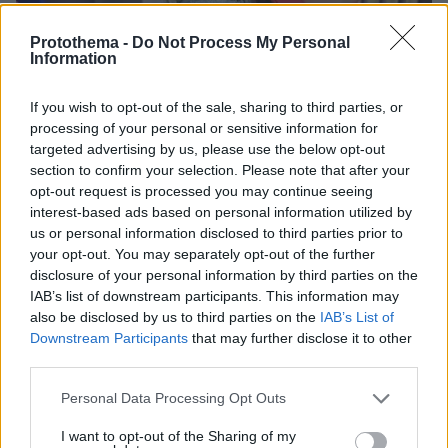
Protothema -
Do Not Process My Personal
Information
If you wish to opt-out of the sale, sharing to third parties, or
processing of your personal or sensitive information for
targeted advertising by us, please use the below opt-out
section to confirm your selection. Please note that after your
opt-out request is processed you may continue seeing
11
15.03.2021, 15:57
interest-based ads based on personal information utilized by
Ο Παναγιώτης - Ραφαήλ ντύθηκε «Μικρός Πρίγκιπας» κι
us or personal information disclosed to third parties prior to
έστειλε το δικό του μήνυμα
your opt-out. You may separately opt-out of the further
Οι γονείς του ανέβασαν σχετική φωτογραφία στο
disclosure of your personal information by third parties on the
Facebook
IAB’s list of downstream participants. This information may
also be disclosed by us to third parties on the
IAB’s List of
Downstream Participants
that may further disclose it to other
third parties.
Please note that this website/app uses one or more Google
Personal Data Processing Opt Outs
services and may gather and store information including but
not limited to your visit or usage behaviour. You may click to
I want to opt-out of the Sharing of my