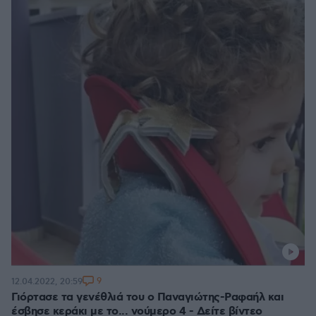
9
12.04.2022, 20:59
Γιόρτασε τα γενέθλιά του ο Παναγιώτης-Ραφαήλ και
έσβησε κεράκι με το... νούμερο 4 - Δείτε βίντεο