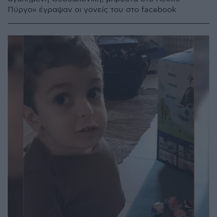
Πύργο» έγραψαν οι γονείς του στο facebook