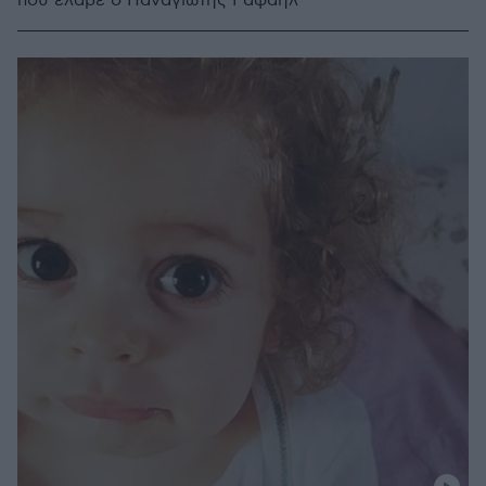
που έλαβε ο Παναγιώτης Ραφαήλ