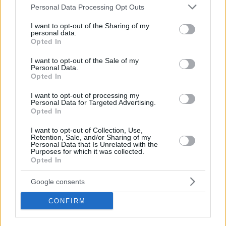
Please note that this website/app uses one or more Google
Personal Data Processing Opt Outs
services and may gather and store information including but
11
16.06.2022, 00:57
not limited to your visit or usage behaviour. You may click to
I want to opt-out of the Sharing of my
Ο Παναγιώτης Κουμουνδούρος νικητής του Master Chef
personal data.
grant or deny consent to Google and its third-party tags to
2022 και του επάθλου των 50.000 ευρώ - Δείτε βίντεο
Opted In
use your data for below specified purposes in below Google
Η δοκιμασία του μεγάλου τελικού, το πιάτο της
consent section.
I want to opt-out of the Sale of my
κορυφαίας Βρετανής chef, Clare Smyth και η ατάκα
Personal Data.
Opted In
του Λεωνίδα Κουτσόπουλου που... άναψε φωτιές -
Δείτε το τρέιλερ της νέας σεζόν
I want to opt-out of processing my
Personal Data for Targeted Advertising.
Opted In
I want to opt-out of Collection, Use,
Retention, Sale, and/or Sharing of my
Personal Data that Is Unrelated with the
Purposes for which it was collected.
Opted In
Google consents
CONFIRM