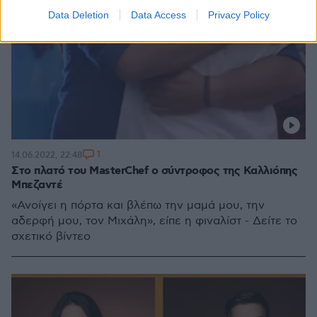
Data Deletion
Data Access
Privacy Policy
1
14.06.2022, 22:48
Στο πλατό του MasterChef ο σύντροφος της Καλλιόπης
Μπεζαντέ
«Ανοίγει η πόρτα και βλέπω την μαμά μου, την
αδερφή μου, τον Μιχάλη», είπε η φιναλίστ - Δείτε το
σχετικό βίντεο