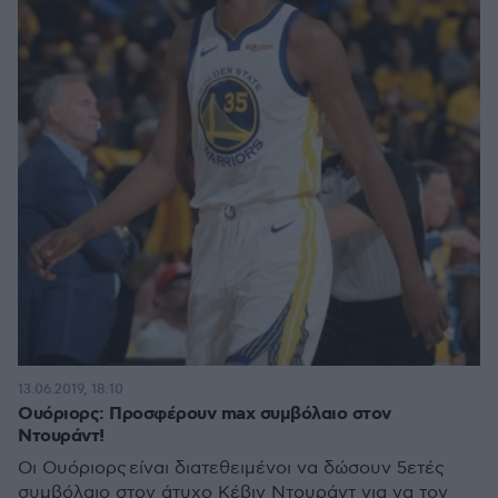
13.06.2019, 18:10
Oυόριορς: Προσφέρουν max συμβόλαιο στον
Ντουράντ!
Oι Ουόριορς είναι διατεθειμένοι να δώσουν 5ετές
συμβόλαιο στον άτυχο Κέβιν Ντουράντ για να τον