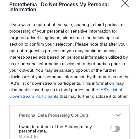
Protothema -
Do Not Process My Personal
10.04.2020, 19:11
Information
Η «τηλεδιάσκεψη» του Γιάννη Αντετοκούνμπο με τους
Ουόριορς στην καραντίνα
If you wish to opt-out of the sale, sharing to third parties, or
Το bleacher report εκμεταλλεύτηκε τις μέρες και
processing of your personal or sensitive information for
δημιούργησε μια... φτιαχτή τηλεδιάσκεψη του Γιάννη
targeted advertising by us, please use the below opt-out
Αντετοκούνμπο με τους Ουόριορς,
section to confirm your selection. Please note that after your
χρησιμοποιώντας δημοσιεύματα των τελευταίων
opt-out request is processed you may continue seeing
μηνών - Οι αντιδράσεις των fans φυσικά δεν έλειψαν
interest-based ads based on personal information utilized by
us or personal information disclosed to third parties prior to
your opt-out. You may separately opt-out of the further
disclosure of your personal information by third parties on the
IAB’s list of downstream participants. This information may
also be disclosed by us to third parties on the
IAB’s List of
Downstream Participants
that may further disclose it to other
third parties.
Please note that this website/app uses one or more Google
Personal Data Processing Opt Outs
services and may gather and store information including but
not limited to your visit or usage behaviour. You may click to
I want to opt-out of the Sharing of my
personal data.
grant or deny consent to Google and its third-party tags to
Opted In