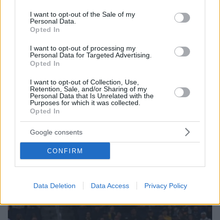
use your data for below specified purposes in below Google
consent section.
I want to opt-out of the Sale of my
Personal Data.
Opted In
I want to opt-out of processing my
Personal Data for Targeted Advertising.
Opted In
I want to opt-out of Collection, Use,
Retention, Sale, and/or Sharing of my
Personal Data that Is Unrelated with the
Purposes for which it was collected.
18.03.2020, 13:17
Opted In
Κορωνοϊός- NBA: Οι Ουόριορς δεν ελέγχουν
ασυμπτωματικούς παίκτες, εξαιτίας της έλλειψης στα
Google consents
τεστ
Οι Ουόριορς δεν πρόκειται να κάνουν ιδιωτικά τα
CONFIRM
τεστ για κορωνοϊό σε παίκτες χωρίς συμπτώματα,
αφού είναι σε έλλειψη για όλους
Data Deletion
Data Access
Privacy Policy