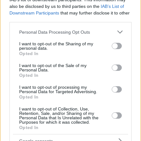
also be disclosed by us to third parties on the
IAB’s List of
Downstream Participants
that may further disclose it to other
third parties.
Please note that this website/app uses one or more Google
Personal Data Processing Opt Outs
services and may gather and store information including but
not limited to your visit or usage behaviour. You may click to
I want to opt-out of the Sharing of my
personal data.
grant or deny consent to Google and its third-party tags to
3
05.03.2022, 15:12
Opted In
use your data for below specified purposes in below Google
Ντύθηκε γυναίκα, έκανε ωτοστόπ και λήστεψε οδηγό!
consent section.
I want to opt-out of the Sale of my
Ο δράστης εκμεταλλεύτηκε την περίοδο της
Personal Data.
Αποκριας για να κινείται ανενόχλητος στον
Opted In
περιφερειακό δρόμο της Άμφισσας
I want to opt-out of processing my
Personal Data for Targeted Advertising.
Opted In
I want to opt-out of Collection, Use,
Retention, Sale, and/or Sharing of my
Personal Data that Is Unrelated with the
Purposes for which it was collected.
Opted In
Google consents