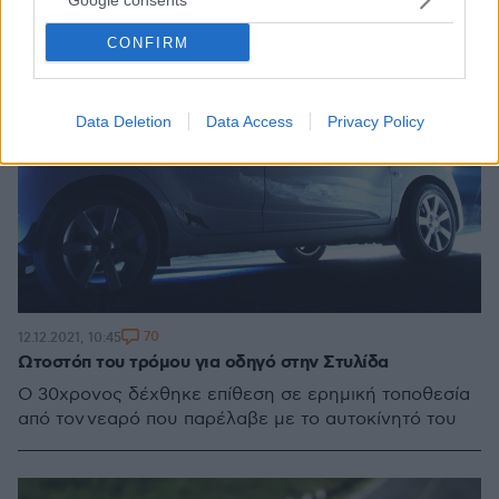
CONFIRM
Data Deletion
Data Access
Privacy Policy
70
12.12.2021, 10:45
Ωτοστόπ του τρόμου για οδηγό στην Στυλίδα
O 30χρονος δέχθηκε επίθεση σε ερημική τοποθεσία
από τον νεαρό που παρέλαβε με το αυτοκίνητό του