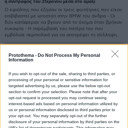
η σύντροφος του 21χρονου μέσα στο αμάξι
Ο εφιάλτης που έζησαν οι τρεις φοιτήτριες που είχαν
επιβιβαστεί με ωτοστόπ στην BMW του άνδρα - Οι
δύο κατάφεραν να βγουν από το όχημα όταν βρήκαν
ευκαιρία - Η παρέμβαση του πατέρα του που
εμβόλισε περιπολικό για να αποτρέψει τη σύλληψη
του γιου του
Protothema -
Do Not Process My Personal
Information
If you wish to opt-out of the sale, sharing to third parties, or
processing of your personal or sensitive information for
targeted advertising by us, please use the below opt-out
section to confirm your selection. Please note that after your
opt-out request is processed you may continue seeing
interest-based ads based on personal information utilized by
us or personal information disclosed to third parties prior to
your opt-out. You may separately opt-out of the further
disclosure of your personal information by third parties on the
IAB’s list of downstream participants. This information may