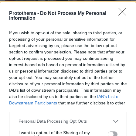
Protothema -
Do Not Process My Personal
Information
If you wish to opt-out of the sale, sharing to third parties, or
processing of your personal or sensitive information for
targeted advertising by us, please use the below opt-out
section to confirm your selection. Please note that after your
opt-out request is processed you may continue seeing
interest-based ads based on personal information utilized by
us or personal information disclosed to third parties prior to
your opt-out. You may separately opt-out of the further
disclosure of your personal information by third parties on the
IAB’s list of downstream participants. This information may
also be disclosed by us to third parties on the
IAB’s List of
Downstream Participants
that may further disclose it to other
third parties.
03.11.2025, 16:52
Please note that this website/app uses one or more Google
Personal Data Processing Opt Outs
Ο Όστιν Ριβς έχει δώσει ασίστ για alley-oop κάρφωμα
services and may gather and store information including but
σε δύο γενιές Τζέιμς - Δείτε τις συνεργασίες με τον
not limited to your visit or usage behaviour. You may click to
I want to opt-out of the Sharing of my