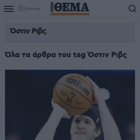
Games
Όστιν Ριβς
Όλα τα άρθρα του tag Όστιν Ριβς