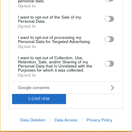
personal data.
ΛεΜπρόν και τον γιο του, Μπρόνι
grant or deny consent to Google and its third-party tags to
Opted In
use your data for below specified purposes in below Google
«Πρέπει να είμαι ο πρώτος άνθρωπος στην ιστορία
consent section.
του NBA που πετάει λόμπα σε πατέρα και γιο»,
I want to opt-out of the Sale of my
Personal Data.
δήλωσε ο Ριβς μετά το παιχνίδι
Opted In
I want to opt-out of processing my
Personal Data for Targeted Advertising.
Opted In
I want to opt-out of Collection, Use,
Retention, Sale, and/or Sharing of my
Personal Data that Is Unrelated with the
Purposes for which it was collected.
Opted In
Google consents
CONFIRM
Data Deletion
Data Access
Privacy Policy