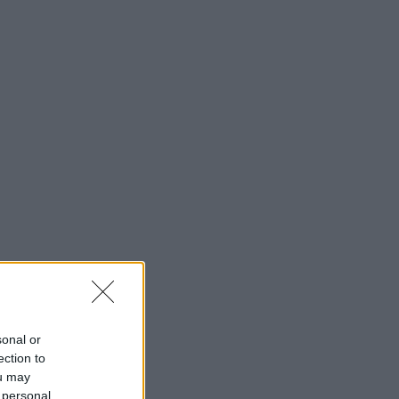
sonal or
ection to
ou may
 personal