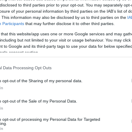
disclosed to third parties prior to your opt-out. You may separately opt-
losure of your personal information by third parties on the IAB’s list of
20
. This information may also be disclosed by us to third parties on the
IA
ρέψαμε πλήρως βαλλιστικό
Participants
that may further disclose it to other third parties.
ο «Ορέσνικ» σε επιχείρηση σε
 that this website/app uses one or more Google services and may gath
including but not limited to your visit or usage behaviour. You may click 
 έδαφος το 2023, ανακοίνωσε
 to Google and its third-party tags to use your data for below specifi
βο
ogle consent section.
 που έγινε η συγκεκριμένη επιχείρηση, η Ρωσία
l Data Processing Opt Outs
Ορέσνικ», σύμφωνα με τους Ουκρανούς - Για πολλές
ιρείες που εμπλέκονται στην παραγωγή του
o opt-out of the Sharing of my personal data.
ου πυραύλου και δεν έχουν τεθεί σε καθεστώς
In
ίλησε ο Ζελένσκι
o opt-out of the Sale of my Personal Data.
In
72
ός σε διαπραγματεύσεις με την
to opt-out of processing my Personal Data for Targeted
ing.
ία δηλώνει ο Πούτιν, αλλά
In