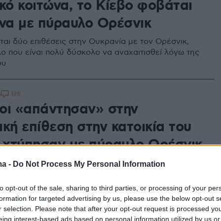
κό κοιτώνα, το Κίεβο φοβάται
ινα με πύραυλο Ορέσνικ
αι δύο επιθέσεις στην Ουκρανία με τον Ορέσνικ,
ο που είναι πολύ δύσκολο να αναχαιτισθεί λόγω της
ου
126
6
οι «απάντησαν» στην
κή επίθεση στην κατοικία του
, χτύπησαν με πύραυλο Ορέσνικ
στην πόλη Λβιβ
ma -
Do Not Process My Personal Information
ιλή για την ευρωπαϊκή ασφάλεια» χαρακτήρισε την
to opt-out of the sale, sharing to third parties, or processing of your per
τά στα σύνορα του NATO ο Ουκρανός ΥΠΕΞ - Ρωσικό
formation for targeted advertising by us, please use the below opt-out s
α με 242 μη επανδρωμένα αεροσκάφη και 36
r selection. Please note that after your opt-out request is processed y
σε ουκρανικές υποδομές
eing interest-based ads based on personal information utilized by us or