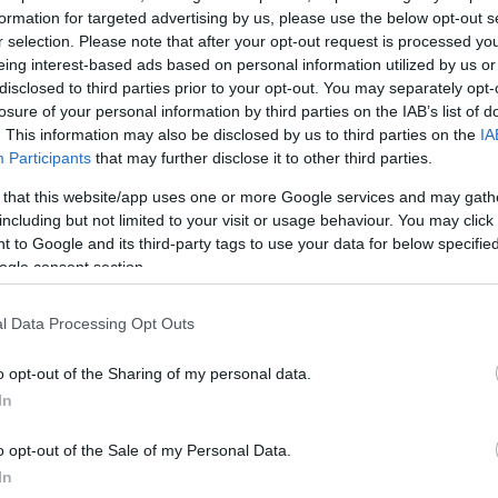
formation for targeted advertising by us, please use the below opt-out s
αστα στα ακριβά εστιατόρια του εξωτερικού
r selection. Please note that after your opt-out request is processed y
eing interest-based ads based on personal information utilized by us or
disclosed to third parties prior to your opt-out. You may separately opt-
losure of your personal information by third parties on the IAB’s list of
αν παράνομα 20.000 ολοθούρια
. This information may also be disclosed by us to third parties on the
IA
αβάλα
Participants
that may further disclose it to other third parties.
 that this website/app uses one or more Google services and may gath
ν τα σκάφη και το όχημα των 3 δραστών που δεν
including but not limited to your visit or usage behaviour. You may click 
γγελματικές άδειες αλιείας
 to Google and its third-party tags to use your data for below specifi
ogle consent section.
3
1
Λάγος: Θα πωλούσε 212 κιλά
l Data Processing Opt Outs
μα αλιευμένα ολοθούρια
o opt-out of the Sharing of my personal data.
In
τοπίστηκε την στιγμή που είχε φορτώσει στο Ι.Χ.
του 13 κουβάδες με τα εχινόδερμα που είχαν βάρος
o opt-out of the Sale of my Personal Data.
ου ελάχιστου επιτρεπόμενου
In