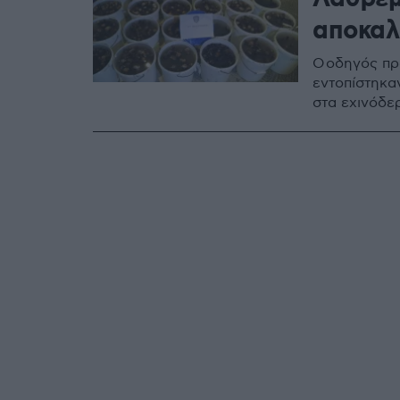
αποκαλ
Ο οδηγός πρ
εντοπίστηκα
στα εχινόδε