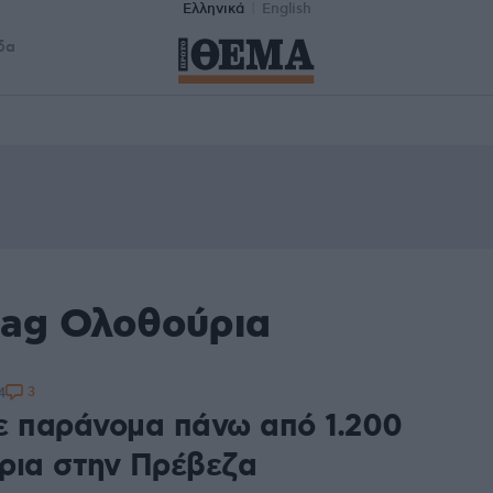
Ελληνικά
English
δα
tag Ολοθούρια
3
4
ε παράνομα πάνω από 1.200
ρια στην Πρέβεζα