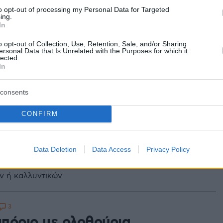
to opt-out of processing my Personal Data for Targeted
2
ing.
In
σάκωσαν με 5.000 ολοθούρια,
o opt-out of Collection, Use, Retention, Sale, and/or Sharing
α παράτησαν για να διαφύγουν!
ersonal Data that Is Unrelated with the Purposes for which it
lected.
In
μα επαναποντίστηκαν στη θάλασσα
consents
2
3
ν παράνομα ολοθούρια στον
CONFIRM
ό κόλπο
Data Deletion
Data Access
Privacy Policy
αγγούρια της θάλασσας» είναι ανάρπαστα στην Κίνα
απεία διάφορων παθήσεων και την παρασκευή
ν ή καλλυντικών
3
πόριο με ολοθούρια