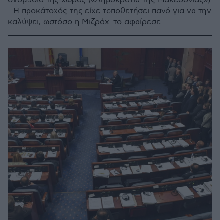
ονομασία της χώρας («Δημοκρατία της Μακεδονίας»)
- Η προκάτοχός της είχε τοποθετήσει πανό για να την
καλύψει, ωστόσο η Μιζράχι το αφαίρεσε