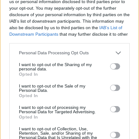
us or personal information disclosed to third parties prior to
your opt-out. You may separately opt-out of the further
disclosure of your personal information by third parties on the
IAB’s list of downstream participants. This information may
also be disclosed by us to third parties on the
IAB’s List of
Downstream Participants
that may further disclose it to other
third parties.
1
21.03.2020, 23:28
Please note that this website/app uses one or more Google
Personal Data Processing Opt Outs
Κορωνοϊός – Σκόπια: Απαγόρευση κυκλοφορίας
services and may gather and store information including but
επιβάλλεται από αύριο
not limited to your visit or usage behaviour. You may click to
I want to opt-out of the Sharing of my
personal data.
Κορωνοϊός: Η κυβέρνηση αποφάσισε να απαγορεύσει
grant or deny consent to Google and its third-party tags to
Opted In
την κυκλοφορία πολιτών από τις 9 το βράδυ έως τις 6
use your data for below specified purposes in below Google
το πρωί – Μέχρι στιγμής τα επιβεβαιωμένα
consent section.
I want to opt-out of the Sale of my
κρούσματα ανέρχονται σε 85
Personal Data.
Opted In
I want to opt-out of processing my
Personal Data for Targeted Advertising.
Opted In
I want to opt-out of Collection, Use,
Retention, Sale, and/or Sharing of my
Personal Data that Is Unrelated with the