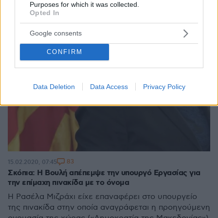
Purposes for which it was collected.
Opted In
Google consents
CONFIRM
Data Deletion
Data Access
Privacy Policy
83
15.02.2020, 07:45
Σκόπια: Η Βουλή απέπεμψε την υπουργό Εργασίας για
την επίμαχη πινακίδα με το όνομα
Η Ρασέλα Μιζράχι είχε επαναφέρει στο υπουργείο
της πινακίδα στην οποία αναγράφεται η προηγούμενη