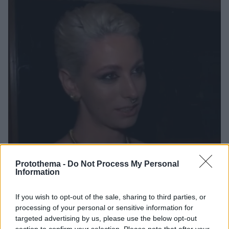
Protothema -
Do Not Process My Personal
Information
If you wish to opt-out of the sale, sharing to third parties, or
6
31.07.2023, 12:31
processing of your personal or sensitive information for
Όλγα Κοτλιδά: «Θα ήθελα να πάω στο "My Style Rocks"
targeted advertising by us, please use the below opt-out
ως κριτής»