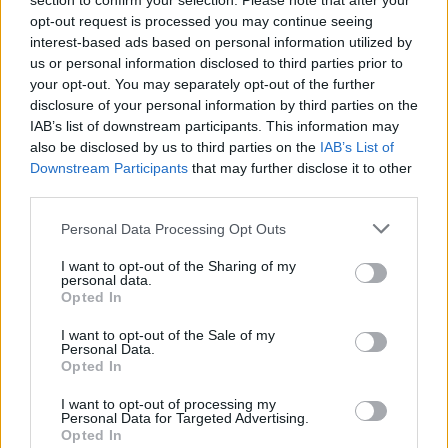
section to confirm your selection. Please note that after your
opt-out request is processed you may continue seeing
«Έχω σκεφτεί την παρουσίαση κάποιας εκπομπής»
interest-based ads based on personal information utilized by
συμπλήρωσε
us or personal information disclosed to third parties prior to
your opt-out. You may separately opt-out of the further
disclosure of your personal information by third parties on the
IAB’s list of downstream participants. This information may
also be disclosed by us to third parties on the
IAB’s List of
Downstream Participants
that may further disclose it to other
third parties.
Please note that this website/app uses one or more Google
Personal Data Processing Opt Outs
services and may gather and store information including but
not limited to your visit or usage behaviour. You may click to
I want to opt-out of the Sharing of my
personal data.
grant or deny consent to Google and its third-party tags to
Opted In
use your data for below specified purposes in below Google
consent section.
I want to opt-out of the Sale of my
Personal Data.
Opted In
I want to opt-out of processing my
Personal Data for Targeted Advertising.
Opted In