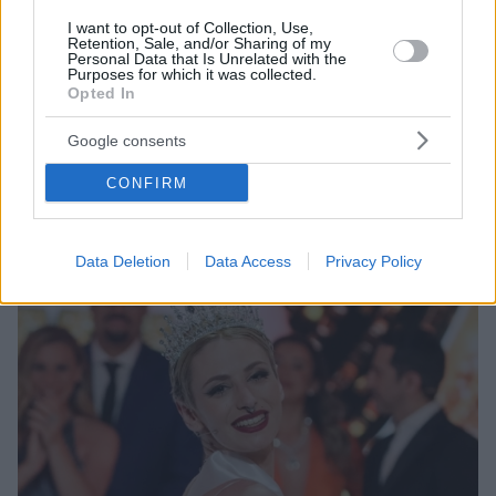
I want to opt-out of Collection, Use,
Retention, Sale, and/or Sharing of my
Personal Data that Is Unrelated with the
Purposes for which it was collected.
Opted In
6
30.06.2023, 07:23
Όλγα Κοτλιδά, το νέο αστέρι του «My Style Rocks»
Google consents
μετά τη Ραμόνα, την Τούνη και την Παναγιώταρου
Το ριάλιτι μόδας που κατάφερε να δημιουργήσει
CONFIRM
μερικές από τις πιο ισχυρές influencers συζητιέται,
σχολιάζεται και μοιράζει δώρα και δημοσιότητα
Data Deletion
Data Access
Privacy Policy