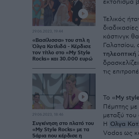
εκτόπισμα β
Τελικός ήτα
διαδικασίες
29.06.2023, 19:44
κάστινγκ θα
«Βασίλισσα» του στιλ η
Γαλατσίου, 
Όλγα Κοτλιδά - Κέρδισε
τον τίτλο στο «My Style
τηλεοπτική 
Rocks» και 30.000 ευρώ
δρασκελίζει
τις επιτροπ
Το «
My styl
Πέμπτης με 
μεταξύ του 
29.06.2023, 18:46
Συγκίνηση στο πλατό του
Η
Ολγα Κοτ
«My Style Rocks» με τα
Vodos ως κα
5άρια που κέρδισε η