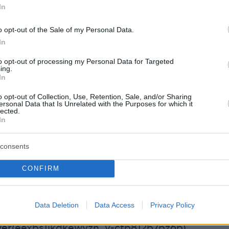
In
er(eexbs1jkdkewvzn, v-ctp9chl5waqx)
o opt-out of the Sale of my Personal Data.
In
to opt-out of processing my Personal Data for Targeted
ing.
In
o opt-out of Collection, Use, Retention, Sale, and/or Sharing
εν είχε μόνο τις δύο πρωταγωνίστριες. Η
ersonal Data that Is Unrelated with the Purposes for which it
lected.
εκίνησε με την
Σελένη Φωτιάδη
και
In
ν η Όλγα Κοτλιδά, η Νικόλ Δεσποτοπούλου, η
s και η Αναστασία Σαμαρά. Το πρώτο μέρος
consents
ισμού δεν φάνηκε να πηγαίνει όπως ήλπιζαν
CONFIRM
κή επιτροπή αποφάσισε να μην… αποφανθεί την
κάποιας διαγωνιζόμενης και να περάσουν
επόμενη φάση.
Data Deletion
Data Access
Privacy Policy
er(eexbs1jkdkewvzn, v-ctp812b7pz6p)