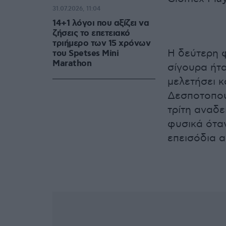
31.07.2026, 11:04
14+1 λόγοι που αξίζει να
ζήσεις το επετειακό
τριήμερο των 15 χρόνων
Η δεύτερη φ
του Spetses Mini
Marathon
σίγουρα ήτα
μελετήσει κ
Δεσποτοπού
τρίτη αναδε
φυσικά ότα
επεισόδια 