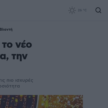
26
°C
Βλαντή
 το νέο
α, την
ις πιο ισχυρές
μοσιότητα