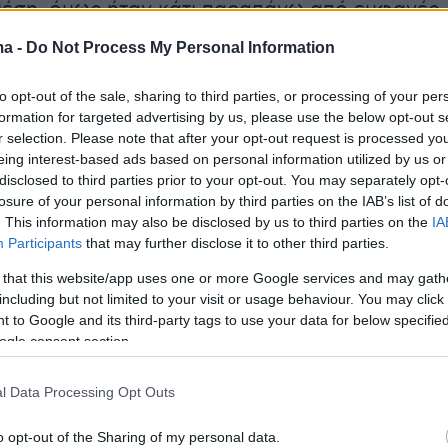
θέση, όμως ήταν κάτι παραπάνω από εμφανές
αλός της πειραματίστηκε, προσπάθησε,
ma -
Do Not Process My Personal Information
 είχε στυλ.
to opt-out of the sale, sharing to third parties, or processing of your per
formation for targeted advertising by us, please use the below opt-out s
er(eexbs1jkdkewvzn, v-ctpa9nizucfd)
r selection. Please note that after your opt-out request is processed y
eing interest-based ads based on personal information utilized by us or
disclosed to third parties prior to your opt-out. You may separately opt-
losure of your personal information by third parties on the IAB’s list of
. This information may also be disclosed by us to third parties on the
IA
Participants
that may further disclose it to other third parties.
λεξε έναν άλλο δρόμο, πιο θορυβώδη και
 that this website/app uses one or more Google services and may gath
 σε τηλεοπτική συμπεριφορά, πότε
including but not limited to your visit or usage behaviour. You may click 
ας ως Χολιγουντιανή απομίμηση τις
 to Google and its third-party tags to use your data for below specifi
ς της και πότε με δάκρυα που, ως άλλη Εμιλυ
ogle consent section.
νιωσε πολύ σημαντική για το πλατό που
l Data Processing Opt Outs
να περπατήσει, προκειμένου να πείσει ότι
ια το βάθρο.
o opt-out of the Sharing of my personal data.