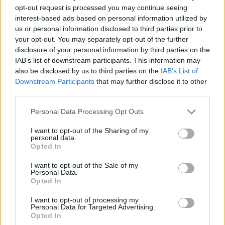
opt-out request is processed you may continue seeing
interest-based ads based on personal information utilized by
us or personal information disclosed to third parties prior to
your opt-out. You may separately opt-out of the further
disclosure of your personal information by third parties on the
IAB’s list of downstream participants. This information may
also be disclosed by us to third parties on the
IAB’s List of
Downstream Participants
that may further disclose it to other
28.06.2022, 17:46
third parties.
Ρώσος μεγιστάνας αμφισβητεί... δημόσια τις
φιλοδοξίες του Κρεμλίνου - «Δεν θα υπάρξει νικητής
Please note that this website/app uses one or more Google
Personal Data Processing Opt Outs
στην Ουκρανία»
services and may gather and store information including but
not limited to your visit or usage behaviour. You may click to
I want to opt-out of the Sharing of my
«Η καταστροφή της Ουκρανίας θα ήταν ένα
personal data.
grant or deny consent to Google and its third-party tags to
κολοσσιαίο λάθος και για εμάς» εκτιμά ο Όλεγκ
Opted In
use your data for below specified purposes in below Google
Ντεριάσκα, ένας από τους πλουσιότερους
consent section.
ανθρώπους της χώρας του - Παραδέχεται ότι οι
I want to opt-out of the Sale of my
Personal Data.
δυτικές πλήττουν περισσότερο τη Ρωσία, παρά την
Opted In
Ευρώπη
I want to opt-out of processing my
Personal Data for Targeted Advertising.
Opted In