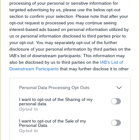
processing of your personal or sensitive information for
targeted advertising by us, please use the below opt-out
section to confirm your selection. Please note that after your
opt-out request is processed you may continue seeing
interest-based ads based on personal information utilized by
us or personal information disclosed to third parties prior to
your opt-out. You may separately opt-out of the further
disclosure of your personal information by third parties on the
IAB’s list of downstream participants. This information may
also be disclosed by us to third parties on the
IAB’s List of
Downstream Participants
that may further disclose it to other
11.03.2021, 08:52
third parties.
Τουλάχιστον 120 οικίσκοι αναμένονται στις
Please note that this website/app uses one or more Google
σεισμόπληκτες περιοχές της Λάρισας
Personal Data Processing Opt Outs
services and may gather and store information including but
Προς το παρόν έχουν εγκατασταθεί στις περιοχές 24
not limited to your visit or usage behaviour. You may click to
I want to opt-out of the Sharing of my
οικίσκοι, 40 τροχόσπιτα και 400 σκηνές
personal data.
grant or deny consent to Google and its third-party tags to
Opted In
- Συνεχίζονται οι γεωλογικές έρευνες για τη μελέτη
use your data for below specified purposes in below Google
του σεισμικού φαινομένου
consent section.
I want to opt-out of the Sale of my
Personal Data.
Opted In