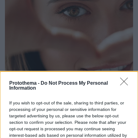
Protothema -
Do Not Process My Personal
Information
30.09.2022, 18:29
Το ξέρετε ότι το χρώμα των ματιών μπορεί να αλλάξει
If you wish to opt-out of the sale, sharing to third parties, or
στη διάρκεια της ζωής μας;
processing of your personal or sensitive information for
Πραγματικό όσο και εντυπωσιακό το φαινόμενο, που
targeted advertising by us, please use the below opt-out
οφείλεται σε πληθώρα από παράγοντες - Το BBC
section to confirm your selection. Please note that after your
παραθέτει έρευνες που το εξηγούν
opt-out request is processed you may continue seeing
interest-based ads based on personal information utilized by