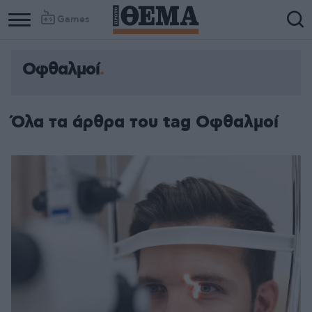
Games
Οφθαλμοί
Όλα τα άρθρα του tag Οφθαλμοί