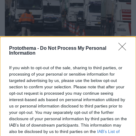
Protothema -
Do Not Process My Personal
Information
If you wish to opt-out of the sale, sharing to third parties, or
processing of your personal or sensitive information for
23.12.2024, 15:24
targeted advertising by us, please use the below opt-out
Πρόστιμα €635.950 από την Επιθεώρηση Εργασίας στον
section to confirm your selection. Please note that after your
κλάδο των οδικών μεταφορών – Ποιες παραβάσεις
opt-out request is processed you may continue seeing
αφορούσαν
interest-based ads based on personal information utilized by
Οι έλεγχοι έγιναν σε διαφορετικές χρονικές
us or personal information disclosed to third parties prior to
your opt-out. You may separately opt-out of the further
περιόδους κατά τη διάρκεια του έτους
disclosure of your personal information by third parties on the
IAB’s list of downstream participants. This information may
also be disclosed by us to third parties on the
IAB’s List of