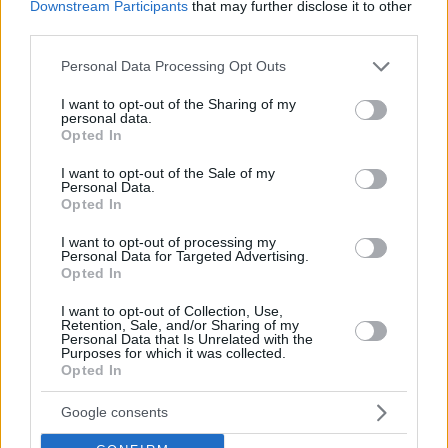
Downstream Participants
that may further disclose it to other
third parties.
Please note that this website/app uses one or more Google
Personal Data Processing Opt Outs
services and may gather and store information including but
not limited to your visit or usage behaviour. You may click to
I want to opt-out of the Sharing of my
personal data.
grant or deny consent to Google and its third-party tags to
Opted In
use your data for below specified purposes in below Google
consent section.
I want to opt-out of the Sale of my
Personal Data.
Opted In
I want to opt-out of processing my
Personal Data for Targeted Advertising.
Opted In
I want to opt-out of Collection, Use,
Retention, Sale, and/or Sharing of my
Personal Data that Is Unrelated with the
Purposes for which it was collected.
Opted In
Google consents
1
18.11.2024, 16:02
Πώς δρούσαν οι εικονικές εταιρείες μεταφορών που