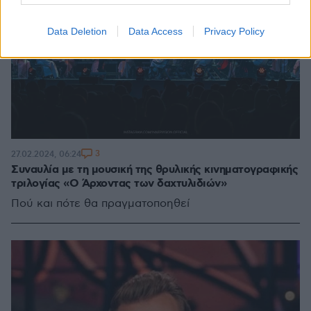
Data Deletion
Data Access
Privacy Policy
3
27.02.2024, 06:24
Συναυλία με τη μουσική της θρυλικής κινηματογραφικής
τριλογίας «Ο Άρχοντας των δαχτυλιδιών»
Πού και πότε θα πραγματοποηθεί