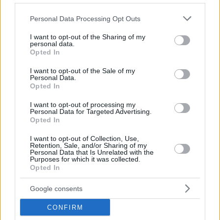
Please note that this website/app uses one or more Google
Personal Data Processing Opt Outs
services and may gather and store information including but
not limited to your visit or usage behaviour. You may click to
I want to opt-out of the Sharing of my
1
09.09.2024, 16:30
personal data.
grant or deny consent to Google and its third-party tags to
Ο Ορλάντο Μπλουμ απάντησε αν θα ήθελε να
Opted In
use your data for below specified purposes in below Google
επιστρέψει ως Λέγκολας στο Lord of the Rings
consent section.
I want to opt-out of the Sale of my
Με αφορμή το Hunt for Gollum που ετοιμάζει ο Πίτερ
Personal Data.
Opted In
Τζάκσον
I want to opt-out of processing my
Personal Data for Targeted Advertising.
Opted In
I want to opt-out of Collection, Use,
Retention, Sale, and/or Sharing of my
Personal Data that Is Unrelated with the
Purposes for which it was collected.
Opted In
Google consents
CONFIRM