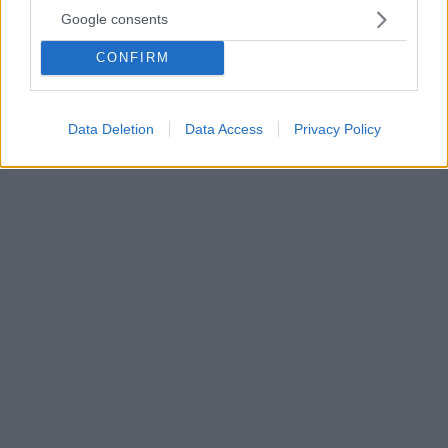
Άλγκερ
Google consents
Η πιο εντυπωσιακή ντρίμπλα της χρονιάς δεν ανήκει
ούτε στον Λιονέλ Μέσι ούτε στον Κριστιάνο
CONFIRM
Ρονάλντο, αλλά στην Μπριάνα Άλγκερ που κατάφερε
να υποχρεώσει αντίπαλό της να πέσει στο έδαφος
χωρίς να ακουμπήσει καθόλου την μπάλα
Data Deletion
Data Access
Privacy Policy