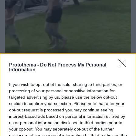
Protothema -
Do Not Process My Personal
28.07.2021, 21:32
Information
Βίντεο: Ο Μέσι παίζει μπάλα με τους γιους του κι ο
6χρονος Ματέο «βγάζει μάτια»
If you wish to opt-out of the sale, sharing to third parties, or
Ο «νέος Μέσι» φαίνεται πως θα είναι ο... γιος του
processing of your personal or sensitive information for
Λιονέλ, ο 6χρονος Ματέο, ο οποίος με τις ντρίμπλες
targeted advertising by us, please use the below opt-out
και τις επαφές του με τη μπάλα στο οικογενειακό
section to confirm your selection. Please note that after your
«κορόιδο» απέδειξε ότι προορίζεται για μεγάλη
opt-out request is processed you may continue seeing
καριέρα
interest-based ads based on personal information utilized by
us or personal information disclosed to third parties prior to
your opt-out. You may separately opt-out of the further
disclosure of your personal information by third parties on the