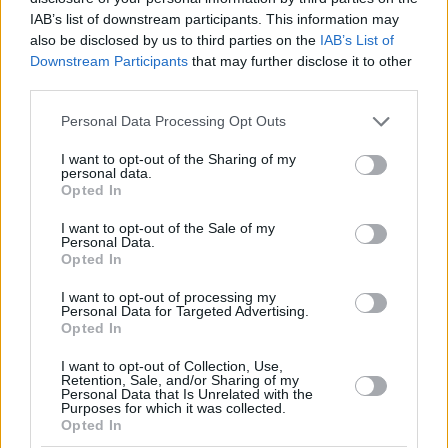
IAB’s list of downstream participants. This information may
also be disclosed by us to third parties on the
IAB’s List of
Downstream Participants
that may further disclose it to other
third parties.
Please note that this website/app uses one or more Google
Personal Data Processing Opt Outs
services and may gather and store information including but
not limited to your visit or usage behaviour. You may click to
I want to opt-out of the Sharing of my
personal data.
grant or deny consent to Google and its third-party tags to
Opted In
use your data for below specified purposes in below Google
consent section.
I want to opt-out of the Sale of my
Personal Data.
Opted In
I want to opt-out of processing my
Personal Data for Targeted Advertising.
Opted In
I want to opt-out of Collection, Use,
Retention, Sale, and/or Sharing of my
Personal Data that Is Unrelated with the
Purposes for which it was collected.
1
18.10.2019, 18:10
Opted In
Βίντεο: Η φοβερή ντρίμπλα αλά.. Ρονάλντο της Μπριάνα