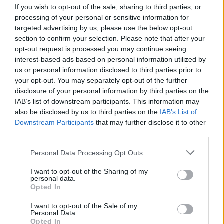
If you wish to opt-out of the sale, sharing to third parties, or
processing of your personal or sensitive information for
targeted advertising by us, please use the below opt-out
section to confirm your selection. Please note that after your
opt-out request is processed you may continue seeing
interest-based ads based on personal information utilized by
us or personal information disclosed to third parties prior to
your opt-out. You may separately opt-out of the further
disclosure of your personal information by third parties on the
IAB’s list of downstream participants. This information may
also be disclosed by us to third parties on the
IAB’s List of
Downstream Participants
that may further disclose it to other
third parties.
Please note that this website/app uses one or more Google
Personal Data Processing Opt Outs
3
26.07.2023, 04:25
services and may gather and store information including but
Πυρκαγιά στην Κροατία εξαπλώνεται κοντά στη
not limited to your visit or usage behaviour. You may click to
I want to opt-out of the Sharing of my
μεσαιωνική πόλη του Ντουμπρόβνικ - Δείτε βίντεο
personal data.
grant or deny consent to Google and its third-party tags to
Opted In
Περίπου 130 πυροσβέστες απ’ όλη τη χώρα
use your data for below specified purposes in below Google
συμμετέχουν στην επιχείρηση - Για την ώρα δεν
consent section.
I want to opt-out of the Sale of my
απειλούνται κτίρια
Personal Data.
Opted In