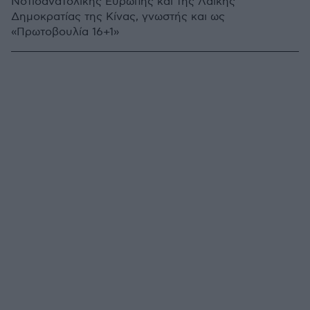
Νοτιοανατολικής Ευρώπης και της Λαϊκής
Δημοκρατίας της Κίνας, γνωστής και ως
«Πρωτοβουλία 16+1»