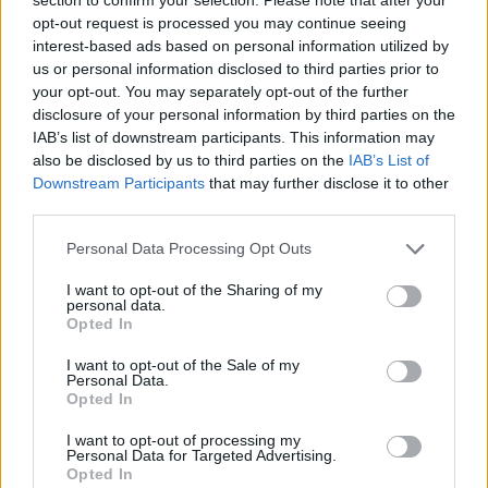
opt-out request is processed you may continue seeing
interest-based ads based on personal information utilized by
us or personal information disclosed to third parties prior to
your opt-out. You may separately opt-out of the further
disclosure of your personal information by third parties on the
IAB’s list of downstream participants. This information may
also be disclosed by us to third parties on the
IAB’s List of
Downstream Participants
that may further disclose it to other
third parties.
30
26.04.2023, 20:52
Please note that this website/app uses one or more Google
Personal Data Processing Opt Outs
Κέρκυρα: Έγκυος με ακατάσχετη αιμορραγία έχασε το
services and may gather and store information including but
βρέφος γιατί δεν βρέθηκε εναέριο μέσο
not limited to your visit or usage behaviour. You may click to
I want to opt-out of the Sharing of my
personal data.
grant or deny consent to Google and its third-party tags to
Οι γιατροί προχώρησαν σε καισαρική τομή, αλλά δεν
Opted In
use your data for below specified purposes in below Google
κατάφεραν να σώσουν το μωρό που γεννήθηκε
consent section.
I want to opt-out of the Sale of my
πρόωρο
Personal Data.
Opted In
I want to opt-out of processing my
Personal Data for Targeted Advertising.
Opted In